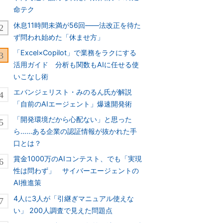
命テク
休息11時間未満が56回――法改正を待た
ず問われ始めた「休ませ方」
「Excel×Copilot」で業務をラクにする
活用ガイド 分析も関数もAIに任せる使
いこなし術
エバンジェリスト・みのるん氏が解説
「自前のAIエージェント」爆速開発術
「開発環境だから心配ない」と思った
ら……ある企業の認証情報が抜かれた手
口とは？
賞金1000万のAIコンテスト、でも「実現
性は問わず」 サイバーエージェントの
AI推進策
4人に3人が「引継ぎマニュアル使えな
い」 200人調査で見えた問題点