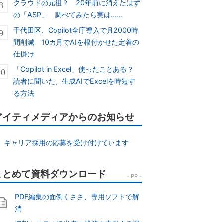
クラウドの元祖？ 20年前に消えたはず
の「ASP」 調べてみたら実は……
千代田区、Copilot全庁導入で月2000時
間削減 10カ月でAIを根付かせた定着の
仕掛け
「Copilot in Excel」使ったことある？
読者に聞いた、生成AIでExcelを時短す
る方法
アイティメディアからのお知らせ
キャリア採用の応募を受け付けています
PDF編集の面倒くささ、専用ソフトで解
消