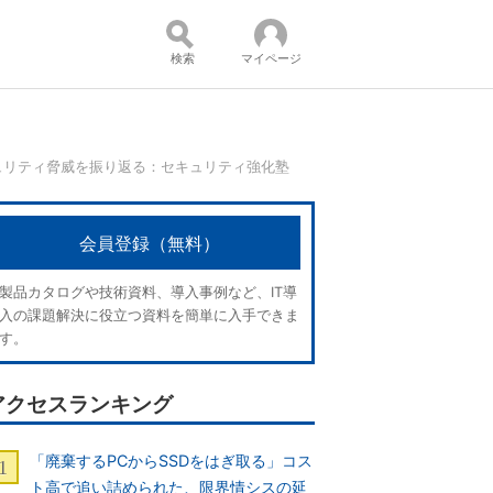
検索
マイページ
ュリティ脅威を振り返る：セキュリティ強化塾
コンテンツ：
会員登録（無料）
製品カタログや技術資料、導入事例など、IT導
入の課題解決に役立つ資料を簡単に入手できま
す。
アクセスランキング
「廃棄するPCからSSDをはぎ取る」コス
ト高で追い詰められた、限界情シスの延