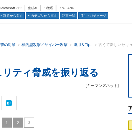
Microsoft 365
生成AI
PC管理
RPA BANK
課題から探す
カテゴリから探す
記事一覧
ITキャパチャージ
攻撃の対策
標的型攻撃／サイバー攻撃
運用＆Tips
古くて新しいセキ
並び順：
ュリティ脅威を振り返る
[
キーマンズネット
]
|
|
1
2
3