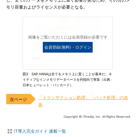
し、全てのデータをメモリ上に置く必要があるため、その分のメ
モリ容量およびライセンスが必要となる。
画像をご覧いただくには会員登録が必要です
会員登録(無料)・ログイン
図3 SAP HANAは全てをメモリ上に置くことが基本だ。ネ
イティブなインメモリデータベースを列指向で実装（出典：
日本ヒューレット・パッカード）
「トランザクション処理」「バッチ処理」の改
善
Copyright © ITmedia, Inc. All Rights Reserved.
IT導入完全ガイド 連載一覧