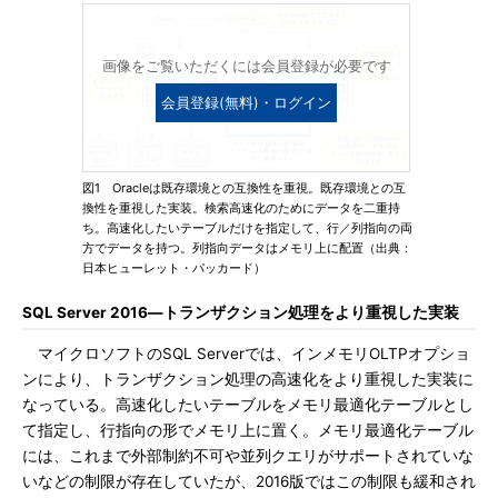
画像をご覧いただくには会員登録が必要です
会員登録(無料)・ログイン
図1 Oracleは既存環境との互換性を重視。既存環境との互
換性を重視した実装。検索高速化のためにデータを二重持
ち。高速化したいテーブルだけを指定して、行／列指向の両
方でデータを持つ。列指向データはメモリ上に配置（出典：
日本ヒューレット・パッカード）
SQL Server 2016―トランザクション処理をより重視した実装
マイクロソフトのSQL Serverでは、インメモリOLTPオプショ
ンにより、トランザクション処理の高速化をより重視した実装に
なっている。高速化したいテーブルをメモリ最適化テーブルとし
て指定し、行指向の形でメモリ上に置く。メモリ最適化テーブル
には、これまで外部制約不可や並列クエリがサポートされていな
いなどの制限が存在していたが、2016版ではこの制限も緩和され