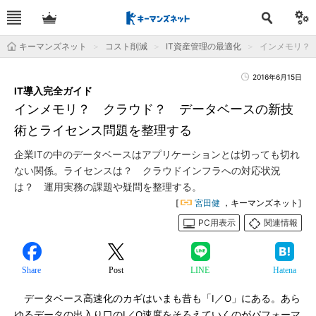
キーマンズネット
コスト削減
IT資産管理の最適化
インメモリ？
2016年6月15日
IT導入完全ガイド
インメモリ？ クラウド？ データベースの新技
術とライセンス問題を整理する
企業ITの中のデータベースはアプリケーションとは切っても切れ
ない関係。ライセンスは？ クラウドインフラへの対応状況
は？ 運用実務の課題や疑問を整理する。
[
宮田健
，キーマンズネット]
PC用表示
関連情報
Share
Post
LINE
Hatena
データベース高速化のカギはいまも昔も「I／O」にある。あら
ゆるデータの出入り口のI／O速度をそろえていくのがパフォーマ