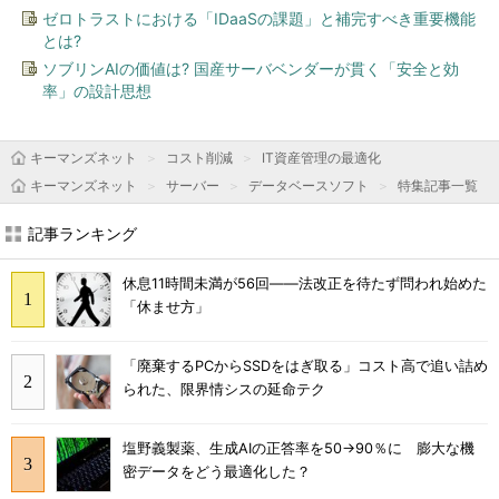
ゼロトラストにおける「IDaaSの課題」と補完すべき重要機能
とは?
ソブリンAIの価値は? 国産サーバベンダーが貫く「安全と効
率」の設計思想
キーマンズネット
コスト削減
IT資産管理の最適化
キーマンズネット
サーバー
データベースソフト
特集記事一覧
記事ランキング
休息11時間未満が56回――法改正を待たず問われ始めた
「休ませ方」
「廃棄するPCからSSDをはぎ取る」コスト高で追い詰め
られた、限界情シスの延命テク
塩野義製薬、生成AIの正答率を50→90％に 膨大な機
密データをどう最適化した？