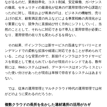
ながるものだ。業務効率化、コスト削減、安定稼働、ガバナンス
の徹底、セキュリティの最適化が従来のIT運用管理の中心課題だ
ったのに対し、現在および将来のITは、ビジネスの機敏性、売り
上げの拡大、顧客満足度の向上などによる事業戦略の具現化がよ
り重要になり、競争力に直接結び付く方向にシフトしていく。当
然のこととして、それらに対応できるIT導入と運用管理が必要に
なり、運用管理の在り方も変わらざるを得ない。
その結果、ITインフラには新サービスの迅速なデリバリーとオ
ンデマンドでの柔軟な拡張や縮退に対応できることが求められて
いる。このような背景の中で、新規ITインフラはクラウドサービ
スを前提として整えられているのが現在のトレンドである。数年
前には、WebシステムはIaaS、データベースはオンプレミスとい
った使い分けがあったが現在は単独で存在するシステムはあまり
ない。
では、従来の運用管理とマルチクラウド時代の運用管理では何
がどのように変わるのだろうか。
複数クラウドの長所を生かした適材適所の活用がカギ