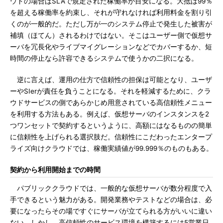
ウドの場合はSLAで規定された稼働率が目安になる。大抵は99％
を超える稼働率を約束し、それが守れなければ利用料金を割り引
くのが一般的だ。ただし万が一のシステム停止で発生した被害が
補填（ほてん）されるわけではない。そこはユーザー側で仮想サ
ーバを冗長化やライブマイグレーションなどでカバーするか、短
時間の停止なら許容できるシステムで使うかの二択になる。
逆に言えば、運用の仕方で信頼性の担保は可能となり、ユーザ
ーやSIerが責任を負うことになる。それを軽減するために、クラ
ウドサービスの側であらかじめ用意されている高信頼性メニュー
を利用する方法もある。例えば、仮想サーバのインスタンスを2
つワンセットで契約するというように、高額にはなるものの簡単
に信頼性を上げられる選択肢だ。信頼性にこだわったエンタープ
ライズ向けクラウドでは、稼働実績値が99.999％のものもある。
契約から利用開始までの時間
パブリッククラウドでは、一般的な仮想サーバが数分程度で入
手できるという魅力がある。開発業務やテストなどの場合は、必
要になったらその場ですぐにサーバが立てられる方がいいに違い
ない。しかし、高信頼性のサービス環境を構築するには5営業日