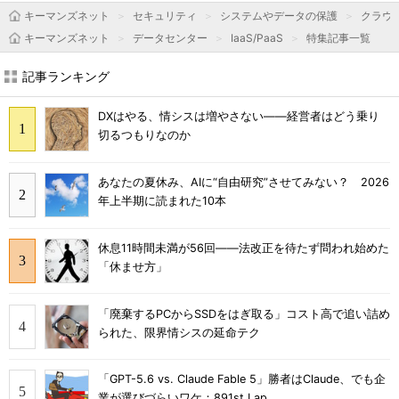
キーマンズネット
セキュリティ
システムやデータの保護
クラウ
キーマンズネット
データセンター
IaaS/PaaS
特集記事一覧
記事ランキング
DXはやる、情シスは増やさない――経営者はどう乗り
切るつもりなのか
あなたの夏休み、AIに“自由研究”させてみない？ 2026
年上半期に読まれた10本
休息11時間未満が56回――法改正を待たず問われ始めた
「休ませ方」
「廃棄するPCからSSDをはぎ取る」コスト高で追い詰め
られた、限界情シスの延命テク
「GPT-5.6 vs. Claude Fable 5」勝者はClaude、でも企
業が選びづらいワケ：891st Lap