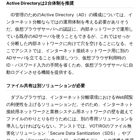
Active Directoryは2台体制を推奨
ID管理のためのActive Directory（AD）の構成については、イ
ンターネット分離ならではの運用体制を考える必要がありそう
だ。仮想ブラウザサーバへの認証に、内部ネットワークで運用し
ている既存のADサーバを使うこともできるが、これではせっか
く分断した内部ネットワークに向けて穴を空けることになる。そ
こでアシストでは、インターネット接続ネットワーク用に別の
ADサーバを立てることを推奨しつつ、仮想ブラウザ利用時の
ID・パスワード入力の手間を省くため、仮想ブラウザサーバに自
動ログインさせる機能を提供する。
ファイル共有は別ソリューションが必要
ダブルブラウザは、インターネット分離環境におけるWeb閲覧
の利便性を上げるソリューションだ。そのため、インターネット
接続用ネットワークと業務システム用ネットワークの壁を超えて
ファイルのやりとりを行うためには、別の専用ソリューションを
導入しなければならない。アシストでは、VOTIROのファイル無
害化ソリューション「Secure Data Sanitization（SDS）」やプ