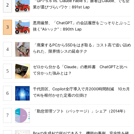
「GPT-5.6 vs. Claude Fable 5」勝者はClaude、でも企
業が選びづらいワケ：891st Lap
悪用厳禁、「ChatGPT」の会話履歴をごっそりとぶっこ
抜く“AIハック”：890th Lap
「廃棄するPCからSSDをはぎ取る」コスト高で追い詰め
られた、限界情シスの延命テク
ゼロから分かる「Claude」の教科書 ChatGPTと比べ
て分かった強みとは？
千代田区、Copilot全庁導入で月2000時間削減 10カ月
でAIを根付かせた定着の仕掛け
「勤怠管理ソフト（パッケージ）」シェア（2014年）
Boxの生成AIで何ができる？ 機能や事例、安全性を確