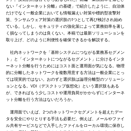
ない『インターネット分離』の基礎」で紹介したように、自治体
だけでなく一般企業においても情報漏えい対策や標的型攻撃対
策、ランサムウェア対策の選択肢の1つとして再び検討され始め
ている。しかし、セキュリティの強化策によって業務効率を著し
く損なってしまうのは良くない。本稿では最新ソリューションを
取り上げ、どのように利便性を確保できるかを解説する。
社内ネットワークを「基幹システムにつながる業務系セグメン
ト」と「インターネットにつながるセグメント」に分けるインタ
ーネット分離を行うためにはコスト面と運用面が気になる。物理
的に分離したネットワークを複数用意する方法は一般企業にとっ
ては現実的ではない。おのずと選択肢は論理分離型のソリューシ
ョンとなる。VDI（デスクトップ仮想化）という選択肢もある
が、できればもう少しコストや運用負荷がかからずにインターネ
ット分離を行う方法はないだろうか。
運用面でいえば、2つのネットワークセグメントを超えたデー
タを安全にやりとりする手法も必要だ。例えば、メールやファイ
ル共有サービスなどで入手したファイルをローカル環境に保存し