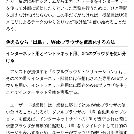
たり、反対に基幹システムから出力したデータをインターネット
を使って外部に送信したりといった業務を行うために、ひと手間
を加えなければならない。この手だてがなければ、従業員はUSB
メモリによるデータのやりとりなど“抜け道”を使い始めることだ
ろう。
例えるなら「出島」、Webブラウザを仮想化する方法
インターネット用とイントラネット用、2つのブラウザを使い分
ける
アシストが提供する「ダブルブラウザ・ソリューション」は、
その名の通りインターネット閲覧には仮想化された専用Webブラ
ウザを用い、イントラネット利用には既存のWebブラウザを使う
ことでインターネット分離を実現する。
ユーザー（従業員）は、業務に応じて2つのWebブラウザの使
い分けることになるが、ダブルブラウザの「URL自動判別オプシ
ョン」を使えば、インターネットサイトのURLが要求された際に
仮想ブラウザが自動的に起動し、URLをリダイレクトして目的の
ページを表示するため、ユーザーがブラウザの使い分けを意識す