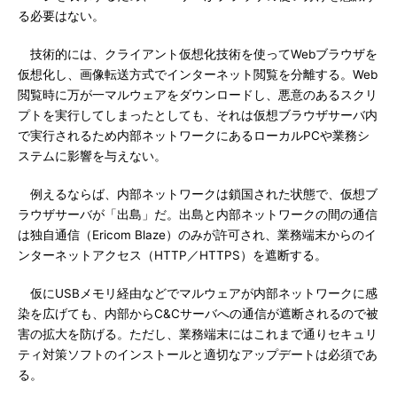
る必要はない。
技術的には、クライアント仮想化技術を使ってWebブラウザを
仮想化し、画像転送方式でインターネット閲覧を分離する。Web
閲覧時に万が一マルウェアをダウンロードし、悪意のあるスクリ
プトを実行してしまったとしても、それは仮想ブラウザサーバ内
で実行されるため内部ネットワークにあるローカルPCや業務シ
ステムに影響を与えない。
例えるならば、内部ネットワークは鎖国された状態で、仮想ブ
ラウザサーバが「出島」だ。出島と内部ネットワークの間の通信
は独自通信（Ericom Blaze）のみが許可され、業務端末からのイ
ンターネットアクセス（HTTP／HTTPS）を遮断する。
仮にUSBメモリ経由などでマルウェアが内部ネットワークに感
染を広げても、内部からC&Cサーバへの通信が遮断されるので被
害の拡大を防げる。ただし、業務端末にはこれまで通りセキュリ
ティ対策ソフトのインストールと適切なアップデートは必須であ
る。