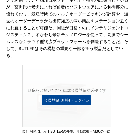
ンが利用している物流ロボット「キバ」と機能的に類似している
が、宮田氏の考えによれば前者はソフトウェアによる制御部分に
優れており、最短時間でのマルチオーダーピッキング計算や、過
去のオーダーデータから出荷頻度の高い商品をステーション近く
に配置することが可能だ。同社が目指すのはインテリジェントロ
ジスティクス、すなわち最新テクノロジーを使って、高度でシー
ムレスなクラウド型物流プラットフォームを創造することだ。そ
して、BUTLERはその構想の重要な一部を担う製品だとしてい
る。
画像をご覧いただくには会員登録が必要です
会員登録(無料)・ログイン
図1 物流ロボットBUTLERの外観。可動式棚＝MSUの下に