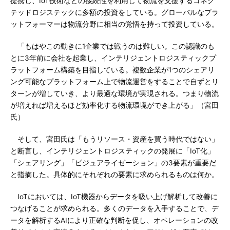
提携し、IoT技術などの接続性を利用して物流を支援するコネク
テッドロジステックに多額の投資をしている。グローバルなプラ
ットフォーマーは物流分野に相当の覚悟を持って投資している。
「もはやこの動きに1企業では戦うのは難しい。この認識のも
とに3年前に会社を起業し、インテリジェントロジスティックプ
ラットフォーム構築を目指している。複数企業が1つのシェアリ
ング可能なプラットフォーム上で物流運営をすることで自ずとリ
ターンが増していき、より最適な環境が実現される。つまり物流
が増えれば増えるほど効率化する物流環境ができ上がる」（宮田
氏）
そして、宮田氏は「もうリソース・資産を買う時代ではない」
と断言し、インテリジェントロジスティックの発展に「IoT化」
「シェアリング」「ビジュアライゼーション」の3要素が重要だ
と指摘した。具体的にそれぞれの要素に求められるものは何か。
IoTにおいては、IoT機器からデータを吸い上げ解析して改善に
つなげることが求められる。多くのデータを入手することで、デ
ータを解析するAIにより正確な判断を促し、オペレーションの改