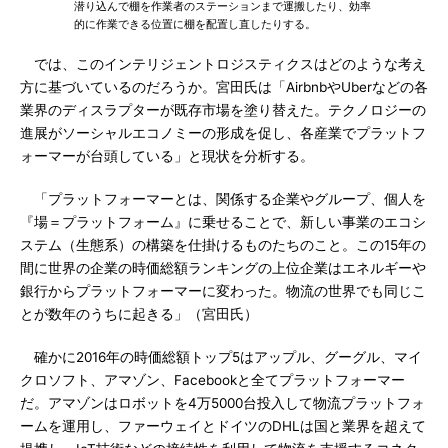
潜り込んで棚を作業者のステーションまで運搬したり、効率
的に作業できる位置に棚を配置し直したりする。
では、このインテリジェントロジスティクスはどのような考え
方に基づいているのだろうか。宮田氏は「AirbnbやUberなどの各
業界のディスラプターが既存市場を塗り替えた。テクノロジーの
進展がソーシャルエコノミーの形成を促し、各産業でプラットフ
ォーマーが台頭している」と現状を分析する。
「プラットフォーマーとは、関係する企業やグループ、個人を
『場＝プラットフォーム』に乗せることで、新しい事業のエコシ
ステム（生態系）の構築を仕掛けるものたちのこと。この15年の
間に世界の企業の時価総額ランキングの上位企業はエネルギーや
銀行からプラットフォーマーに変わった。物流の世界でも同じこ
とが数年のうちに起きる」（宮田氏）
確かに2016年の時価総額トップ5はアップル、グーグル、マイ
クロソフト、アマゾン、Facebookと全てプラットフォーマー
だ。アマゾンはロボットを4万5000台投入して物流プラットフォ
ームを運用し、ファーウェイとドイツのDHLは国と業界を超えて