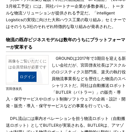
3月竣工予定）には、同社パートナー企業が多数参画し、トータ
ルな物流ソリューションが提供される予定だ。「intelligent
Logisticsの実現に向けた大和ハウス工業の取り組み」セミナーで
はそのうち3社のそれぞれ特徴的な取り組みが発表された。
物流の既存ビジネスモデルは数年のうちにプラットフォーマ
ーが変革する
GROUNDは2017年で3期目を迎える新
画像をご覧いただくに
しい会社だが、宮田啓友社長はアスクル
は会員登録が必要です
のロジスティクス部門長、楽天の執行役
ログイン
員物流事業長などを歴任した物流のスペ
シャリストだ。同社は自動搬送ロボット
宮田啓友氏
「BUTLER（バトラー）」の販売・導
入・保守サービスやロボット制御ソフトウェアの企画・設計・開
発・販売・導入・保守サービスなどの事業を行っている。
DPL流山には庫内オペレーションを担う物流ロボット（自動搬
送ロボット）としてBUTLERが実装される。BUTLERは、アマゾ