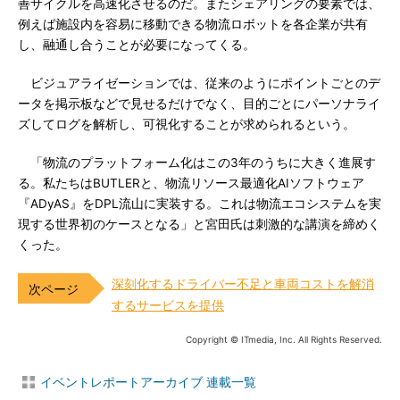
善サイクルを高速化させるのだ。またシェアリングの要素では、
例えば施設内を容易に移動できる物流ロボットを各企業が共有
し、融通し合うことが必要になってくる。
ビジュアライゼーションでは、従来のようにポイントごとのデ
ータを掲示板などで見せるだけでなく、目的ごとにパーソナライ
ズしてログを解析し、可視化することが求められるという。
「物流のプラットフォーム化はこの3年のうちに大きく進展す
る。私たちはBUTLERと、物流リソース最適化AIソフトウェア
『ADyAS』をDPL流山に実装する。これは物流エコシステムを実
現する世界初のケースとなる」と宮田氏は刺激的な講演を締めく
くった。
深刻化するドライバー不足と車両コストを解消
するサービスを提供
Copyright © ITmedia, Inc. All Rights Reserved.
イベントレポートアーカイブ 連載一覧