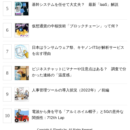
基幹システムを任せて大丈夫？ 最新「IaaS」解説
仮想通貨の中核技術「ブロックチェーン」って何？
日本はランサムウェア祭、キヤノンITSが解析サービス
を出す理由
ビジネスチャットにマナーや注意点はある？ 調査で分
かった連絡の「温度感」
人事管理ツールの導入状況（2022年）／前編
電波から身を守る「アルミホイル帽子」と5Gの意外な
関係性：712th Lap
Copyright © ITmedia Inc. All Rights Reserved.