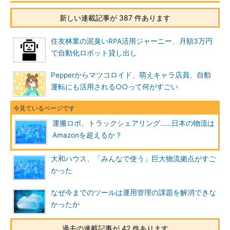
新しい連載記事が 387 件あります
住友林業の泥臭いRPA活用ジャーニー、月額3万円
で自動化ロボット貸し出し
Pepperからマツコロイド、萌えキャラ店員、自動
運転にも活用される○○って何がすごい
運搬ロボ、トラックシェアリング……日本の物流は
Amazonを超えるか？
大和ハウス、「みんなで使う」巨大物流拠点がすご
かった
なぜ今までのツールは運用管理の課題を解消できな
かったか
過去の連載記事が 42 件あります