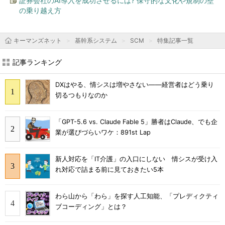
証券会社のAI導入を成功させるには? 保守的な文化や規制の壁
の乗り越え方
キーマンズネット
基幹系システム
SCM
特集記事一覧
記事ランキング
DXはやる、情シスは増やさない――経営者はどう乗り
切るつもりなのか
「GPT-5.6 vs. Claude Fable 5」勝者はClaude、でも企
業が選びづらいワケ：891st Lap
新人対応を「IT介護」の入口にしない 情シスが受け入
れ対応で詰まる前に見ておきたい5本
わら山から「わら」を探す人工知能、「プレディクティ
ブコーディング」とは？