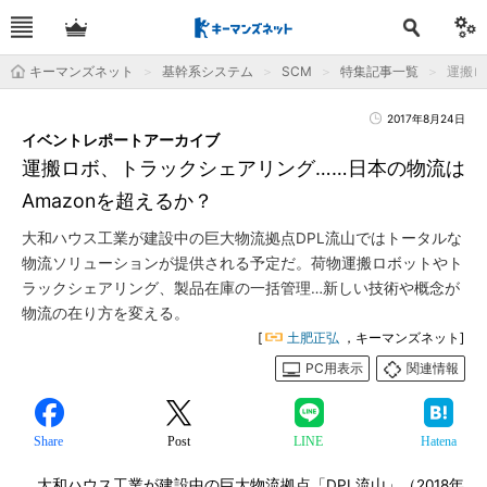
キーマンズネット
基幹系システム
SCM
特集記事一覧
運搬ロ
2017年8月24日
イベントレポートアーカイブ
運搬ロボ、トラックシェアリング……日本の物流は
Amazonを超えるか？
大和ハウス工業が建設中の巨大物流拠点DPL流山ではトータルな
物流ソリューションが提供される予定だ。荷物運搬ロボットやト
ラックシェアリング、製品在庫の一括管理…新しい技術や概念が
物流の在り方を変える。
[
土肥正弘
，キーマンズネット]
PC用表示
関連情報
Share
Post
LINE
Hatena
大和ハウス工業が建設中の巨大物流拠点「DPL流山」（2018年