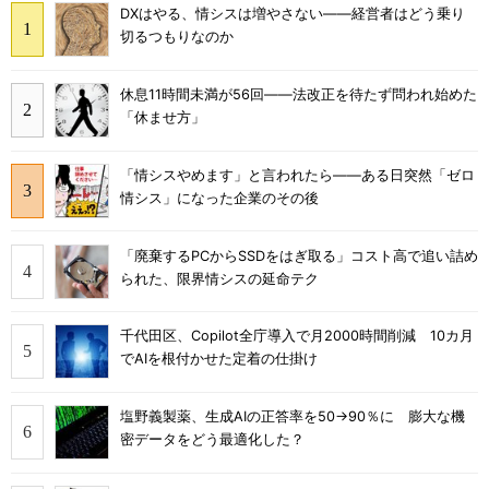
DXはやる、情シスは増やさない――経営者はどう乗り
切るつもりなのか
休息11時間未満が56回――法改正を待たず問われ始めた
「休ませ方」
「情シスやめます」と言われたら――ある日突然「ゼロ
情シス」になった企業のその後
「廃棄するPCからSSDをはぎ取る」コスト高で追い詰め
られた、限界情シスの延命テク
千代田区、Copilot全庁導入で月2000時間削減 10カ月
でAIを根付かせた定着の仕掛け
塩野義製薬、生成AIの正答率を50→90％に 膨大な機
密データをどう最適化した？