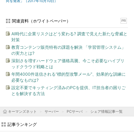
向を発表」（2017年10月10日）
関連資料（ホワイトペーパー）
PR
AI時代に企業リスクはどう変わる? 調査で見えた新たな脅威と
対策
教育コンテンツ販売特有の課題を解決 「学習管理システム」
の実力とは?
深刻さを増すハードウェア価格高騰、今こそ必要なハイブリ
ッドクラウド戦略とは
年間4000件送信される“標的型攻撃メール”、効果的な訓練に
必要なものは?
設定不要でキッティング済みのPCを提供、IT担当者の困りご
とを解決する方法
キーマンズネット
サーバー
PCサーバ
シェア情報記事一覧
記事ランキング