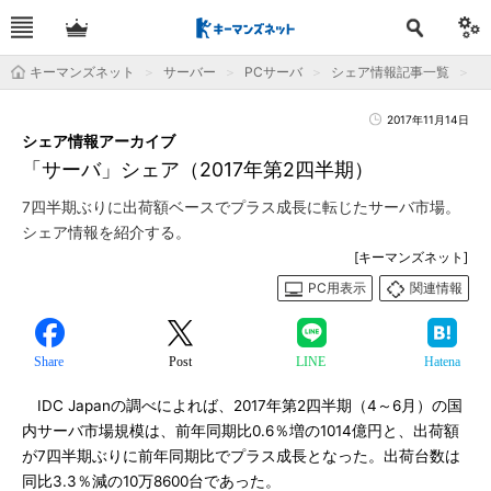
キーマンズネット
サーバー
PCサーバ
シェア情報記事一覧
「
2017年11月14日
シェア情報アーカイブ
「サーバ」シェア（2017年第2四半期）
7四半期ぶりに出荷額ベースでプラス成長に転じたサーバ市場。
シェア情報を紹介する。
[キーマンズネット]
PC用表示
関連情報
Share
Post
LINE
Hatena
IDC Japanの調べによれば、2017年第2四半期（4～6月）の国
内サーバ市場規模は、前年同期比0.6％増の1014億円と、出荷額
が7四半期ぶりに前年同期比でプラス成長となった。出荷台数は
同比3.3％減の10万8600台であった。