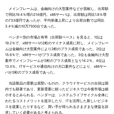
メインフレームは、金融向けの大型案件などが貢献し、出荷額
で同比19.4％増の214億円。x86サーバは、出荷額は同比1.8％増
の733億円であったが、平均単価上昇により出荷台数では同比
3.4％減の10万7500台であった。
ベンダー別の市場占有率（出荷額ベース）を見ると、1位は
19.2％で、x86サーバの2桁のマイナス成長に対し、メインフレー
ムは金融向け大型案件により2桁のプラス成長であった。2位は
15.6％で、x86サーバがプラス成長であった。3位も金融向け大型
案件でメインフレームが2桁のプラス成長となり14.2％。4位は
13.0％。ITサービスや通信向けの大口案件などにより、x86サー
バが2桁のプラス成長であった。
当該製品の需要は底堅いものの、クラウドサービスの台頭は国
内でも顕著であり、更新需要に頼ったビジネスでは今後市場は縮
小するとみられる。ベンダーは、システムライフサイクル全体に
わたるコストメリットを提示したり、ITを活用した新しいビジネ
スを提案したりするなど、買い手が得られるさまざまな便益を訴
求していく必要があると考えられる。