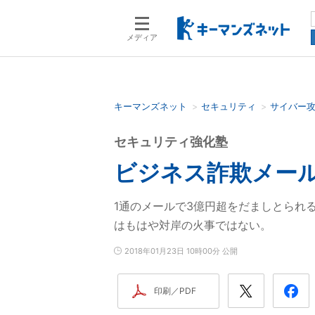
メディア
キーマンズネット
セキュリティ
サイバー
検索語を入力してください
セキュリティ強化塾
ビジネス詐欺メール
1通のメールで3億円超をだましとられ
はもはや対岸の火事ではない。
2018年01月23日 10時00分 公開
印刷／PDF