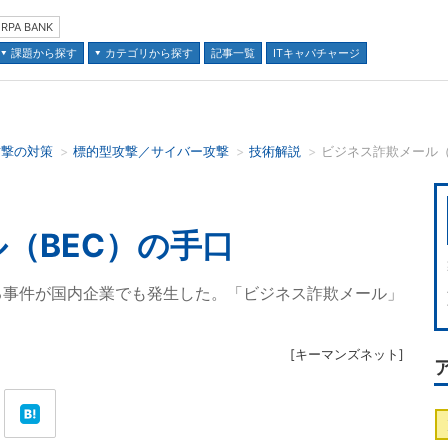
RPA BANK
課題から探す
カテゴリから探す
記事一覧
ITキャパチャージ
攻撃の対策
標的型攻撃／サイバー攻撃
技術解説
ビジネス詐欺メール（
並び順：
（BEC）の手口
る事件が国内企業でも発生した。「ビジネス詐欺メール」
[
キーマンズネット
]