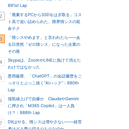
891st Lap
「廃棄するPCからSSDをはぎ取る」コス
ト高で追い詰められた、限界情シスの延
命テク
「情シスやめます」と言われたら――あ
る日突然「ゼロ情シス」になった企業の
その後
Skypeは、ZoomやLINEに負けて消えた
わけではなかった
悪用厳禁、「ChatGPT」の会話履歴をご
っそりとぶっこ抜く“AIハック”：890th
Lap
強気値上げで自爆か ClaudeやGemini
に押され「M365 Copilot」は一人負
け？：888th Lap
DXはやる、情シスは増やさない――経営
者はどう乗り切るつもりなのか