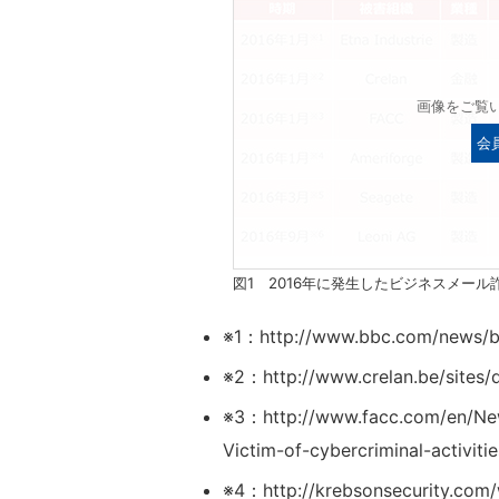
画像をご覧
会
図1 2016年に発生したビジネスメー
※1：http://www.bbc.com/news/
※2：http://www.crelan.be/sites/
※3：http://www.facc.com/en/N
Victim-of-cybercriminal-activitie
※4：http://krebsonsecurity.com