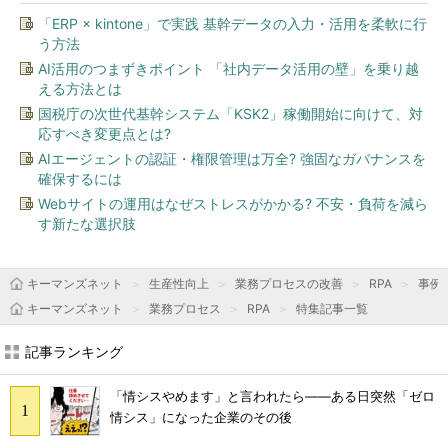
「ERP × kintone」で実践 基幹データの入力・活用を柔軟に行
う方法
AI活用のつまずきポイント 「社内データ活用の壁」を乗り越
える方法とは
国税庁の次世代基幹システム「KSK2」稼働開始に向けて、対
応すべき変更点とは?
AIエージェントの認証・権限管理は万全? 強固なガバナンスを
確保するには
Webサイトの運用はなぜストレスがかかる? 不安・負荷を減ら
す新たな選択肢
キーマンズネット
生産性向上
業務プロセスの改善
RPA
事例
キーマンズネット
業務プロセス
RPA
特集記事一覧
記事ランキング
「情シスやめます」と言われたら――ある日突然「ゼロ
情シス」になった企業のその後