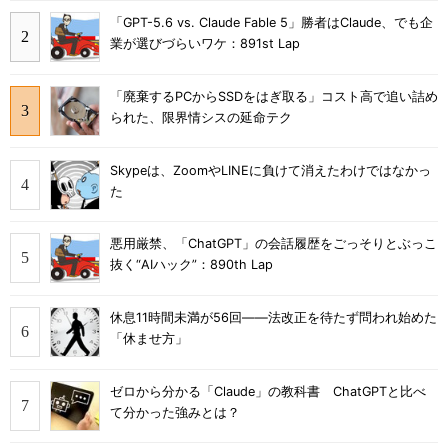
「GPT-5.6 vs. Claude Fable 5」勝者はClaude、でも企
業が選びづらいワケ：891st Lap
「廃棄するPCからSSDをはぎ取る」コスト高で追い詰め
られた、限界情シスの延命テク
Skypeは、ZoomやLINEに負けて消えたわけではなかっ
た
悪用厳禁、「ChatGPT」の会話履歴をごっそりとぶっこ
抜く“AIハック”：890th Lap
休息11時間未満が56回――法改正を待たず問われ始めた
「休ませ方」
ゼロから分かる「Claude」の教科書 ChatGPTと比べ
て分かった強みとは？