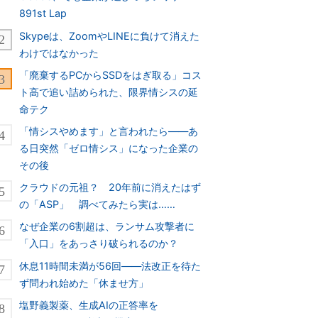
891st Lap
Skypeは、ZoomやLINEに負けて消えた
わけではなかった
「廃棄するPCからSSDをはぎ取る」コス
ト高で追い詰められた、限界情シスの延
命テク
「情シスやめます」と言われたら――あ
る日突然「ゼロ情シス」になった企業の
その後
クラウドの元祖？ 20年前に消えたはず
の「ASP」 調べてみたら実は……
なぜ企業の6割超は、ランサム攻撃者に
「入口」をあっさり破られるのか？
休息11時間未満が56回――法改正を待た
ず問われ始めた「休ませ方」
塩野義製薬、生成AIの正答率を