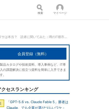
検索
マイページ
「脳をネットワークでつないじゃう技術が“爆誕”」というウワサは本当？ 読者に聞いてみた：噂のIT都市伝説
コンテンツ：
会員登録（無料）
製品カタログや技術資料、導入事例など、IT導
入の課題解決に役立つ資料を簡単に入手できま
す。
アクセスランキング
「GPT-5.6 vs. Claude Fable 5」勝者は
Claude、でも企業が選びづらいワケ：