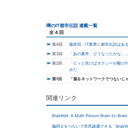
噂のIT都市伝説 連載一覧
全 4 回
4
最終回：IT業界に都市伝説はあ
3
「あの案件、どうなったかな」…
2
「ピィと吹けばタクシーが駆け
みた
1
「脳をネットワークでつないじゃ
関連リンク
BrainNet: A Multi-Person Brain-to-Brai
脳同士をつないで意思疎通できる「BrainNe