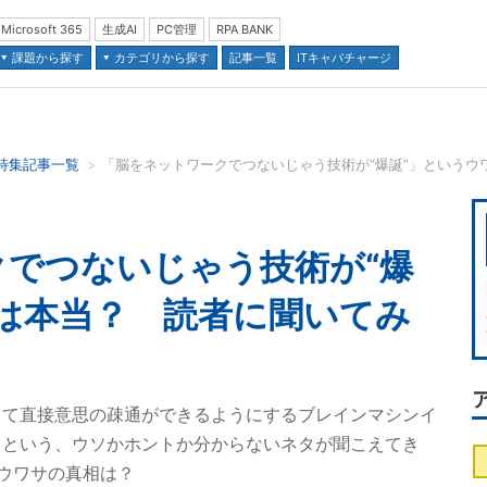
Microsoft 365
生成AI
PC管理
RPA BANK
課題から探す
カテゴリから探す
記事一覧
ITキャパチャージ
特集記事一覧
並び順：
でつないじゃう技術が“爆
は本当？ 読者に聞いてみ
して直接意思の疎通ができるようにするブレインマシンイ
」という、ウソかホントか分からないネタが聞こえてき
のウワサの真相は？