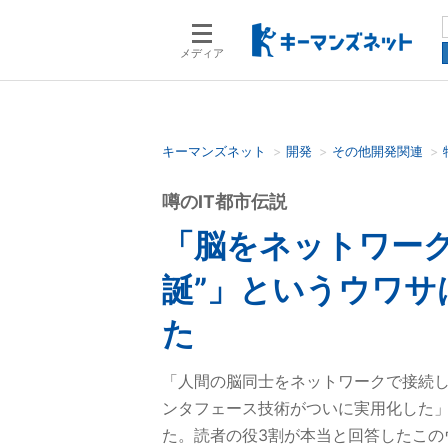
メディア
キーマンズネット
開発
その他開発関連
検索語を入力してください
噂のIT都市伝説
「脳をネットワーク
誕”」というウワサ
た
「人間の脳同士をネットワークで接続
ンタフェース技術がついに実用化した
た。読者の役3割が本当と回答したこ