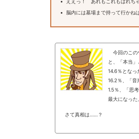
ええっ！ あれもこれもばれちゃ
脳内には墓場まで持って行かねば
今回のこのウ
と、「本当」
14.6％と
16.2％、
1.5％、「思
最大になった
さて真相は……？