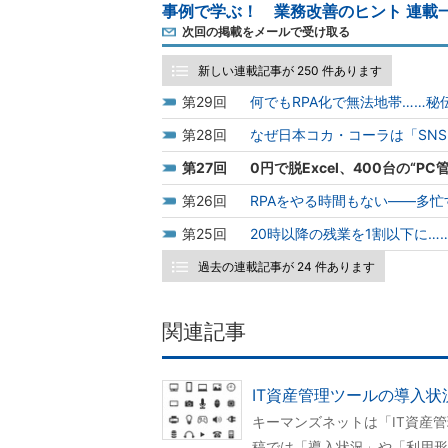
事例で学ぶ！ 業務改善のヒント 連載
次回の掲載をメールで受け取る
新しい連載記事が 250 件あります
29
何でもRPA化で無法地帯……
28
なぜ日本コカ・コーラは「SN
27
0円で脱Excel、400台の“
26
RPAをやる時間もない――多
25
20時以降の残業を1割以下に…
過去の連載記事が 24 件あります
関連記事
IT資産管理ツールの導入状
キーマンズネットは「IT資産
稿では「導入状況」や「利用形