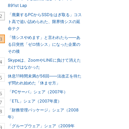
891st Lap
「廃棄するPCからSSDをはぎ取る」コス
ト高で追い詰められた、限界情シスの延
命テク
「情シスやめます」と言われたら――あ
る日突然「ゼロ情シス」になった企業の
その後
Skypeは、ZoomやLINEに負けて消えた
わけではなかった
休息11時間未満が56回――法改正を待た
ず問われ始めた「休ませ方」
「PCサーバ」シェア（2007年）
「ETL」シェア（2007年度）
「財務管理パッケージ」シェア（2008
年）
「グループウェア」シェア（2009年