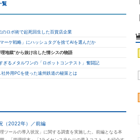
一覧
秘伝のロボ術で起死回生した百貨店企業
Sマーケ戦略」にハッシュタグを捨てAIを選んだか
PC管理地獄”から抜け出した情シスの物語
忙すぎるメタルワンの「ロボットコンテスト」奮闘記
…社外用PCを使った遠州鉄道の秘策とは
況（2022年）／前編
管理ツールの導入状況」に関する調査を実施した。前編となる本
態」「管理端末」「1ライセンス当たりの導入コスト」を紹介す