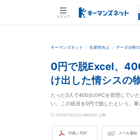
メディア
キーマンズネット
生産性向上
データ分析
検索語を入力してください
0円で脱Excel、4
け出した情シスの
たった3人で400台のPCを管理してい
い。この状況を0円で脱したという。果
2018年11月22日 08時00分 公開
印刷／PDF
メール通知