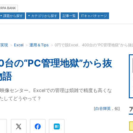
RPA BANK
課題から探す
カテゴリから探す
記事一覧
ITキャパチャージ
の実現
Excel
運用＆Tips
0円で脱Excel、400台の“PC管理地獄”か
並び順：
00台の“PC管理地獄”から抜
物語
た映像センター。Excelでの管理は煩雑で精度も高くな
たしてどうやって？
[
白谷輝英
，
伝
]