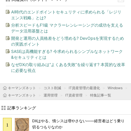
AI時代のエンドポイントセキュリティに求められる「レジリ
エンス戦略」とは?
分析スピードもF1級 マクラーレンレーシングの成功を支える
データ活用基盤とは
開発と運用の人員格差をどう埋める? DevOpsを実現するため
の実践ポイント
SASEは高機能すぎる? 今求められるシンプルなネットワーク
&セキュリティとは
なぜDXの取り組みは“よくある失敗”を繰り返す? 本質的な改革
に必要な視点
キーマンズネット
コスト削減
IT資産管理の最適化
Windows
キーマンズネット
運用管理
IT資産管理
特集記事一覧
記事ランキング
DXはやる、情シスは増やさない――経営者はどう乗り
切るつもりなのか