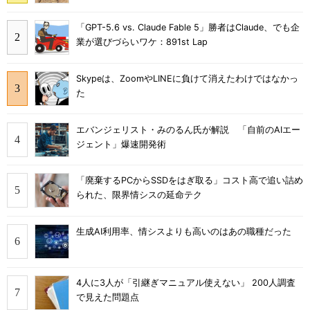
「GPT-5.6 vs. Claude Fable 5」勝者はClaude、でも企
業が選びづらいワケ：891st Lap
Skypeは、ZoomやLINEに負けて消えたわけではなかっ
た
エバンジェリスト・みのるん氏が解説 「自前のAIエー
ジェント」爆速開発術
「廃棄するPCからSSDをはぎ取る」コスト高で追い詰め
られた、限界情シスの延命テク
生成AI利用率、情シスよりも高いのはあの職種だった
4人に3人が「引継ぎマニュアル使えない」 200人調査
で見えた問題点