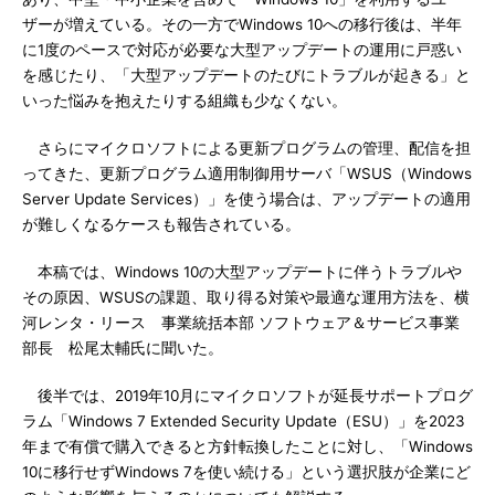
ザーが増えている。その一方でWindows 10への移行後は、半年
に1度のペースで対応が必要な大型アップデートの運用に戸惑い
を感じたり、「大型アップデートのたびにトラブルが起きる」と
いった悩みを抱えたりする組織も少なくない。
さらにマイクロソフトによる更新プログラムの管理、配信を担
ってきた、更新プログラム適用制御用サーバ「WSUS（Windows
Server Update Services）」を使う場合は、アップデートの適用
が難しくなるケースも報告されている。
本稿では、Windows 10の大型アップデートに伴うトラブルや
その原因、WSUSの課題、取り得る対策や最適な運用方法を、横
河レンタ・リース 事業統括本部 ソフトウェア＆サービス事業
部長 松尾太輔氏に聞いた。
後半では、2019年10月にマイクロソフトが延長サポートプログ
ラム「Windows 7 Extended Security Update（ESU）」を2023
年まで有償で購入できると方針転換したことに対し、「Windows
10に移行せずWindows 7を使い続ける」という選択肢が企業にど