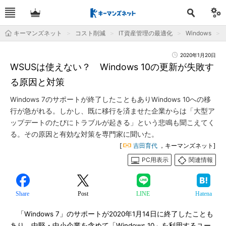
キーマンズネット
コスト削減
IT資産管理の最適化
Windows
2020年1月20日
WSUSは使えない？ Windows 10の更新が失敗す
る原因と対策
Windows 7のサポートが終了したこともありWindows 10への移
行が急がれる。しかし、既に移行を済ませた企業からは「大型ア
ップデートのたびにトラブルが起きる」という悲鳴も聞こえてく
る。その原因と有効な対策を専門家に聞いた。
[
吉田育代
，キーマンズネット]
PC用表示
関連情報
Share
Post
LINE
Hatena
「Windows 7」のサポートが2020年1月14日に終了したことも
あり、中堅・中小企業を含めて「Windows 10」を利用するユー