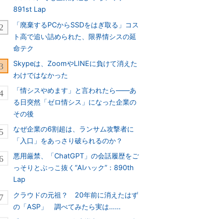
891st Lap
「廃棄するPCからSSDをはぎ取る」コス
ト高で追い詰められた、限界情シスの延
命テク
Skypeは、ZoomやLINEに負けて消えた
わけではなかった
「情シスやめます」と言われたら――あ
る日突然「ゼロ情シス」になった企業の
その後
なぜ企業の6割超は、ランサム攻撃者に
「入口」をあっさり破られるのか？
悪用厳禁、「ChatGPT」の会話履歴をご
っそりとぶっこ抜く“AIハック”：890th
Lap
クラウドの元祖？ 20年前に消えたはず
の「ASP」 調べてみたら実は……