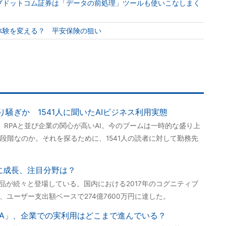
カブドットコム証券は「データの前処理」ツールも使いこなしまく
体験を変える？ 平安保険の狙い
り騒ぎか 1541人に聞いたAIビジネス利用実態
、RPAと並び企業の関心が高いAI。今のブームは一時的な盛り上
段階なのか。それを探るために、1541人の読者に対して勤務先
倍に成長、注目分野は？
製品が続々と登場している。国内における2017年のコグニティブ
、ユーザー支出額ベースで274億7600万円に達した。
PA」、企業での実利用はどこまで進んでいる？