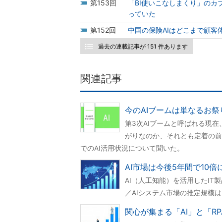
153
「BI使いこなしまくり」の
っていた
152
中国の保険AIはどこまで顧客
過去の連載記事が 151 件あります
関連記事
今のAIブームは単なるお祭
第3次AIブームと呼ばれる現在
がりなのか、それとも定着の前
でのAI活用状況について聞いた。
AI市場は今後5年間で10
AI（人工知能）を活用したIT
／AIシステム市場の推定規模は
関心が集まる「AI」と「R