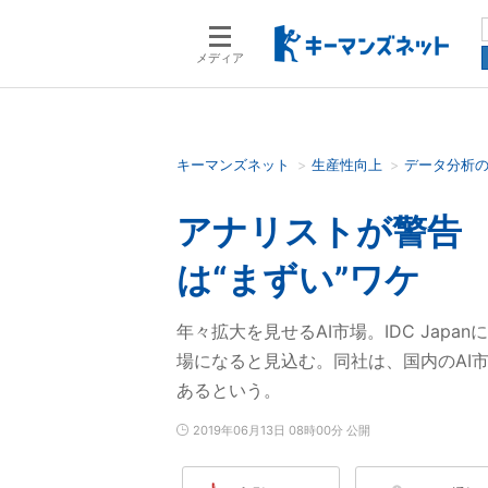
メディア
キーマンズネット
生産性向上
データ分析
検索語を入力してください
アナリストが警告 
は“まずい”ワケ
年々拡大を見せるAI市場。IDC Japa
場になると見込む。同社は、国内のAI
あるという。
2019年06月13日 08時00分 公開