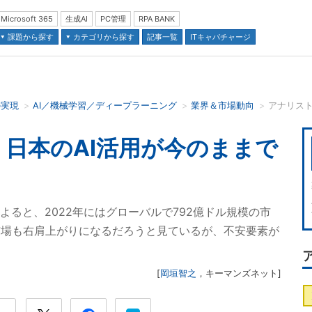
Microsoft 365
生成AI
PC管理
RPA BANK
課題から探す
カテゴリから探す
記事一覧
ITキャパチャージ
の実現
AI／機械学習／ディープラーニング
業界＆市場動向
並び順：
日本のAI活用が今のままで
nによると、2022年にはグローバルで792億ドル規模の市
市場も右肩上がりになるだろうと見ているが、不安要素が
[
岡垣智之
，
キーマンズネット
]