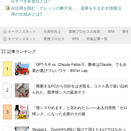
応すべき変更点とは?
AI活用を阻む「ナレッジの断片化」、成果を引き出す情報活
用の仕組みとは?
キーマンズネット
生産性向上
業務プロセスの改善
RPA
事例
キーマンズネット
業務プロセス
RPA
特集記事一覧
記事ランキング
「GPT-5.6 vs. Claude Fable 5」勝者はClaude、でも企
業が選びづらいワケ：891st Lap
「廃棄するPCからSSDをはぎ取る」コスト高で追い詰め
られた、限界情シスの延命テク
「情シスやめます」と言われたら――ある日突然「ゼロ
情シス」になった企業のその後
Skypeは、ZoomやLINEに負けて消えたわけではなかっ