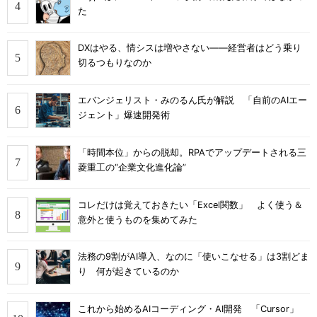
た
DXはやる、情シスは増やさない――経営者はどう乗り
切るつもりなのか
エバンジェリスト・みのるん氏が解説 「自前のAIエー
ジェント」爆速開発術
「時間本位」からの脱却。RPAでアップデートされる三
菱重工の“企業文化進化論”
コレだけは覚えておきたい「Excel関数」 よく使う＆
意外と使うものを集めてみた
法務の9割がAI導入、なのに「使いこなせる」は3割どま
り 何が起きているのか
これから始めるAIコーディング・AI開発 「Cursor」