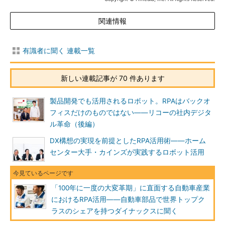
関連情報
有識者に聞く 連載一覧
新しい連載記事が 70 件あります
製品開発でも活用されるロボット。RPAはバックオ
フィスだけのものではない――リコーの社内デジタ
ル革命（後編）
DX構想の実現を前提としたRPA活用術――ホーム
センター大手・カインズが実践するロボット活用
「100年に一度の大変革期」に直面する自動車産業
におけるRPA活用――自動車部品で世界トップク
ラスのシェアを持つダイナックスに聞く