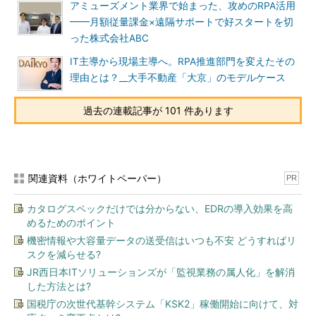
アミューズメント業界で始まった、攻めのRPA活用
━━月額従量課金×遠隔サポートで好スタートを切
った株式会社ABC
IT主導から現場主導へ。RPA推進部門を変えたその
理由とは？__大手不動産「大京」のモデルケース
過去の連載記事が 101 件あります
関連資料（ホワイトペーパー）
PR
カタログスペックだけでは分からない、EDRの導入効果を高
めるためのポイント
機密情報や大容量データの送受信はいつも不安 どうすればリ
スクを減らせる?
JR西日本ITソリューションズが「監視業務の属人化」を解消
した方法とは?
国税庁の次世代基幹システム「KSK2」稼働開始に向けて、対