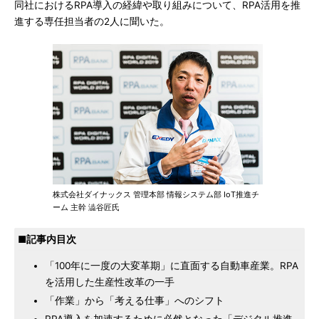
同社におけるRPA導入の経緯や取り組みについて、RPA活用を推
進する専任担当者の2人に聞いた。
株式会社ダイナックス 管理本部 情報システム部 IoT推進チ
ーム 主幹 澁谷匠氏
■記事内目次
「100年に一度の大変革期」に直面する自動車産業。RPA
を活用した生産性改革の一手
「作業」から「考える仕事」へのシフト