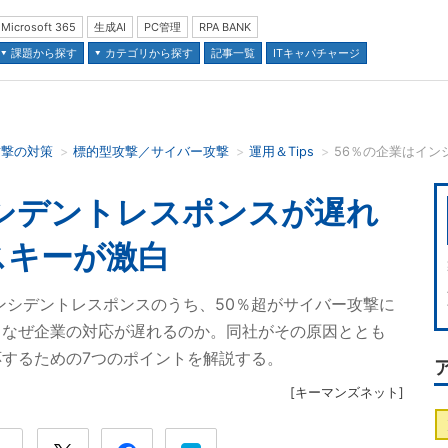
Microsoft 365
生成AI
PC管理
RPA BANK
課題から探す
カテゴリから探す
記事一覧
ITキャパチャージ
攻撃の対策
標的型攻撃／サイバー攻撃
運用＆Tips
並び順：
シデントレスポンスが遅れ
スキーが激白
インシデントレスポンスのうち、50％超がサイバー攻撃に
。なぜ企業の対応が遅れるのか。同社がその原因ととも
するための7つのポイントを解説する。
[
キーマンズネット
]