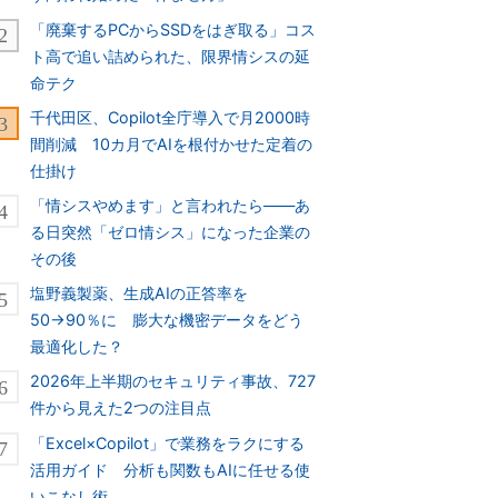
「廃棄するPCからSSDをはぎ取る」コス
ト高で追い詰められた、限界情シスの延
命テク
千代田区、Copilot全庁導入で月2000時
間削減 10カ月でAIを根付かせた定着の
仕掛け
「情シスやめます」と言われたら――あ
る日突然「ゼロ情シス」になった企業の
その後
塩野義製薬、生成AIの正答率を
50→90％に 膨大な機密データをどう
最適化した？
2026年上半期のセキュリティ事故、727
件から見えた2つの注目点
「Excel×Copilot」で業務をラクにする
活用ガイド 分析も関数もAIに任せる使
いこなし術