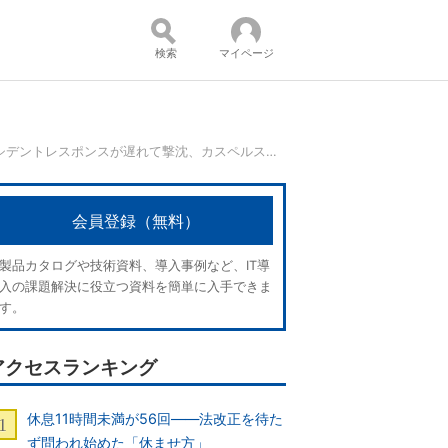
検索
マイページ
56％の企業はインシデントレスポンスが遅れて撃沈、カスペルスキーが激白
コンテンツ：
会員登録（無料）
製品カタログや技術資料、導入事例など、IT導
入の課題解決に役立つ資料を簡単に入手できま
す。
アクセスランキング
休息11時間未満が56回――法改正を待た
ず問われ始めた「休ませ方」