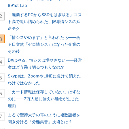
891st Lap
「廃棄するPCからSSDをはぎ取る」コス
ト高で追い詰められた、限界情シスの延
命テク
「情シスやめます」と言われたら――あ
る日突然「ゼロ情シス」になった企業の
その後
DXはやる、情シスは増やさない――経営
者はどう乗り切るつもりなのか
Skypeは、ZoomやLINEに負けて消えた
わけではなかった
「カード情報は保存していない」はずな
のに――2万人超に漏えい懸念が生じた
理由
まるで聖徳太子の耳のように複数話者を
聞き分ける「分離集音」技術とは？