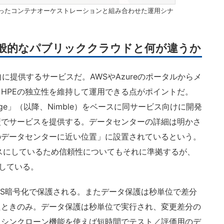
hosを使ったコンテナオーケストレーションと組み合わせた運用シナ
は？ 一般的なパブリッククラウドと何が違うか
が独自に提供するサービスだ。AWSやAzureのポータルからメ
HPEの独立性を維持して運用できる点がポイントだ。
e Storage」（以降、Nimble）をベースに同サービス向けに開発
型でサービスを提供する。データセンターの詳細は明かさ
のデータセンターに近い位置」に設置されているという。
eをベースにしているため信頼性についてもそれに準拠するが、
としている。
bit AES暗号化で保護される。またデータ保護は秒単位で差分
たときのみ。データ保護は秒単位で実行され、変更差分の
、シンクローン機能を使えば短時間でテスト／評価用のデ