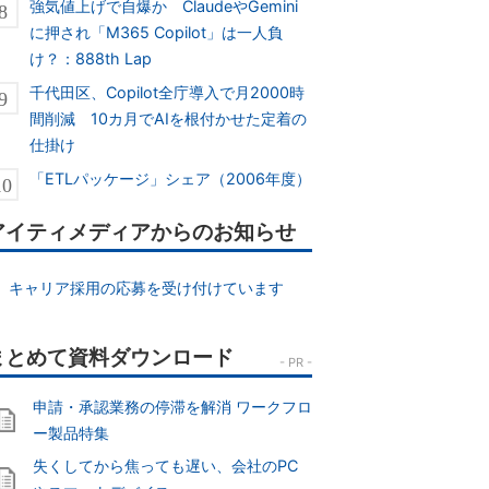
強気値上げで自爆か ClaudeやGemini
に押され「M365 Copilot」は一人負
け？：888th Lap
千代田区、Copilot全庁導入で月2000時
間削減 10カ月でAIを根付かせた定着の
仕掛け
「ETLパッケージ」シェア（2006年度）
アイティメディアからのお知らせ
キャリア採用の応募を受け付けています
申請・承認業務の停滞を解消 ワークフロ
ー製品特集
失くしてから焦っても遅い、会社のPC