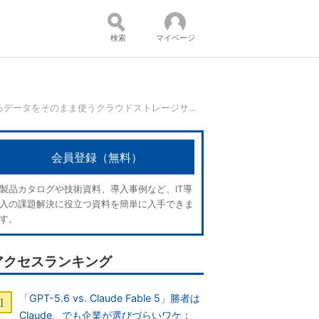
検索
マイページ
HPE Cloud Volumesとは？ 今あるデータをそのまま使うクラウドストレージサービスが日本でも利用可能に
コンテンツ：
会員登録（無料）
製品カタログや技術資料、導入事例など、IT導
入の課題解決に役立つ資料を簡単に入手できま
す。
アクセスランキング
「GPT-5.6 vs. Claude Fable 5」勝者は
Claude、でも企業が選びづらいワケ：