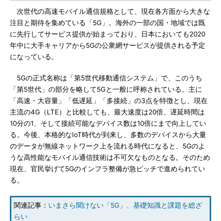
次世代の高速モバイル通信規格として、現在各方面から大きな
注目と期待を集めている「5G」。海外の一部の国・地域では既
に先行してサービス提供が始まっており、日本においても2020
年中に大手キャリアから5Gの公衆網サービスが提供される予定
になっている。
5Gの正式名称は「第5世代移動通信システム」で、このうち
「第5世代」の部分を略して5Gと一般に呼称されている。主に
「高速・大容量」「低遅延」「多接続」の3点を特徴とし、現在
主流の4G（LTE）と比較しても、最大速度は20倍、遅延時間は
10分の1、そして接続可能なデバイス数は10倍にまで向上してい
る。今後、本格的なIoT時代が到来し、多数のデバイスから大量
のデータが無線ネットワーク上を流れる時代になると、5Gのよ
うな高性能なモバイル通信技術は不可欠なものとなる。そのため
現在、官民挙げて5Gのインフラ整備が急ピッチで進められてい
る。
関連記事：
いまさら聞けない「5G」、基礎知識と課題を総ざ
らい