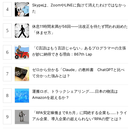
Skypeは、ZoomやLINEに負けて消えたわけではなかっ
た
休息11時間未満が56回――法改正を待たず問われ始めた
「休ませ方」
「C言語はもう言語じゃない」あるプログラマーの主張
が妙に納得できる理由：867th Lap
ゼロから分かる「Claude」の教科書 ChatGPTと比べ
て分かった強みとは？
運搬ロボ、トラックシェアリング……日本の物流は
Amazonを超えるか？
「RPA安定稼働まで8カ月」に悶絶する企業も……トライ
アル企業、導入企業の超えられない“RPAの壁”とは？