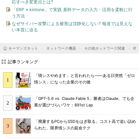
応すべき変更点とは?
「ERP × kintone」で実践 基幹データの入力・活用を柔軟に行
う方法
なぜサイバー攻撃による被害は沈静化しない? 報道では見えな
い本質に迫る
キーマンズネット
ネットワーク機器
その他ネットワーク関連
特
記事ランキング
「情シスやめます」と言われたら――ある日突然「ゼロ
情シス」になった企業のその後
「GPT-5.6 vs. Claude Fable 5」勝者はClaude、でも企
業が選びづらいワケ：891st Lap
「廃棄するPCからSSDをはぎ取る」コスト高で追い詰め
られた、限界情シスの延命テク