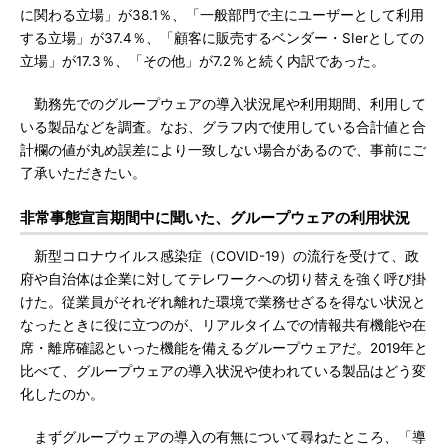
に関わる立場」が38.1％、「一般部門で主にユーザーとして利用
する立場」が37.4％、「顧客に販売するベンダー・SIerとしての
立場」が17.3％、「その他」が7.2％と続く内訳であった。
勤務先でのグループウェアの導入状況尾や利用期間、利用して
いる製品などを調査。なお、グラフ内で使用している合計値と合
計欄の値が丸め誤差により一致しない場合があるので、事前にご
了承いただきたい。
非常事態宣言期間中に聞いた、グループウェアの利用状況
新型コロナウイルス感染症（COVID-19）の流行を受けて、政
府や自治体は企業に対してテレワークへの切り替えを強く呼び掛
けた。従業員がそれぞれ離れた環境で業務せざるを得ない状況と
なったときに役に立つのが、リアルタイムでの情報共有機能や在
席・離席確認といった機能を備えるグループウェアだ。2019年と
比べて、グループウェアの導入状況や使われている製品はどう変
化したのか。
まずグループウェアの導入の有無について尋ねたところ、「導