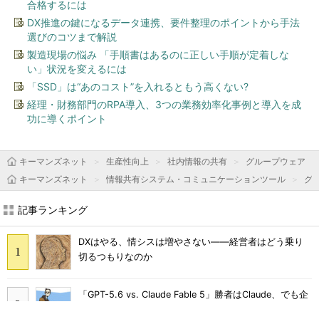
合格するには
DX推進の鍵になるデータ連携、要件整理のポイントから手法
選びのコツまで解説
製造現場の悩み 「手順書はあるのに正しい手順が定着しな
い」状況を変えるには
「SSD」は“あのコスト”を入れるともう高くない?
経理・財務部門のRPA導入、3つの業務効率化事例と導入を成
功に導くポイント
キーマンズネット
生産性向上
社内情報の共有
グループウェア
キーマンズネット
情報共有システム・コミュニケーションツール
グ
記事ランキング
DXはやる、情シスは増やさない――経営者はどう乗り
切るつもりなのか
「GPT-5.6 vs. Claude Fable 5」勝者はClaude、でも企
業が選びづらいワケ：891st Lap