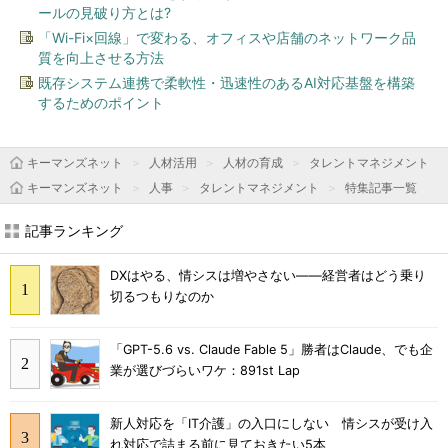
ールの見破り方とは?
「Wi-Fi×回線」で変わる、オフィスや店舗のネットワーク品
質を向上させる方法
既存システム連携で柔軟性・迅速性のあるAI対応基盤を構築
するためのポイント
キーマンズネット
人材活用
人材の育成
タレントマネジメント
キーマンズネット
人事
タレントマネジメント
特集記事一覧
記事ランキング
DXはやる、情シスは増やさない――経営者はどう乗り
切るつもりなのか
「GPT-5.6 vs. Claude Fable 5」勝者はClaude、でも企
業が選びづらいワケ：891st Lap
新人対応を「IT介護」の入口にしない 情シスが受け入
れ対応で詰まる前に見ておきたい5本