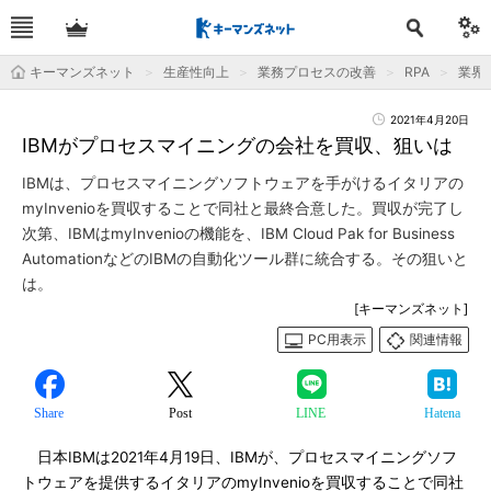
キーマンズネット
生産性向上
業務プロセスの改善
RPA
業界
2021年4月20日
IBMがプロセスマイニングの会社を買収、狙いは
IBMは、プロセスマイニングソフトウェアを手がけるイタリアの
myInvenioを買収することで同社と最終合意した。買収が完了し
次第、IBMはmyInvenioの機能を、IBM Cloud Pak for Business
AutomationなどのIBMの自動化ツール群に統合する。その狙いと
は。
[キーマンズネット]
PC用表示
関連情報
Share
Post
LINE
Hatena
日本IBMは2021年4月19日、IBMが、プロセスマイニングソフ
トウェアを提供するイタリアのmyInvenioを買収することで同社