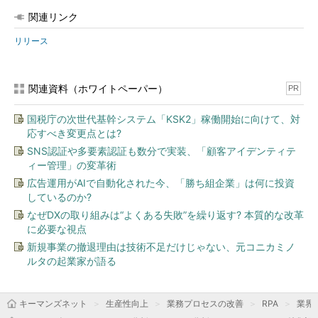
関連リンク
リリース
関連資料（ホワイトペーパー）
PR
国税庁の次世代基幹システム「KSK2」稼働開始に向けて、対
応すべき変更点とは?
SNS認証や多要素認証も数分で実装、「顧客アイデンティテ
ィー管理」の変革術
広告運用がAIで自動化された今、「勝ち組企業」は何に投資
しているのか?
なぜDXの取り組みは“よくある失敗”を繰り返す? 本質的な改革
に必要な視点
新規事業の撤退理由は技術不足だけじゃない、元コニカミノ
ルタの起業家が語る
キーマンズネット
生産性向上
業務プロセスの改善
RPA
業界