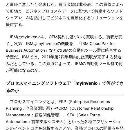
と最終合意したと発表した。買収金額は非公表。この買収によっ
てIBMは、ビジネスプロセスをデータに基づいて特定するソフト
ウェアや、AIを活用してビジネスを自動化するソリューションを
提供する。
IBMはmyInvenioを、OEM契約に基づいて買収する。買収が完
了し次第、IBMはmyInvenioの機能を、「IBM Cloud Pak for
Business Automation」などのIBMの自動化ツール群に統合する
予定だ。IBMでは、2021年第2四半期内には買収が完了する見込
みだとしている。この買収によって、IBMの自動化ツール群で何
が可能になるのか。
プロセスマイニングソフトウェア「myInvenio」で何ができ
るのか
プロセスマイニングとは、ERP（Enterprise Resources
Planning：企業資源計画）やCRM（Customer Relationship
Management：顧客関係管理）、SFA（Sales Force
Automation：営業支援システム）といった各種アプリケーショ
ンのイベントログを分析することで、業務プロセスの問題点を発