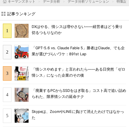
キーマンズネット
データ分析
データ分析ソリューション
特集記
記事ランキング
DXはやる、情シスは増やさない――経営者はどう乗り
切るつもりなのか
「GPT-5.6 vs. Claude Fable 5」勝者はClaude、でも企
業が選びづらいワケ：891st Lap
「情シスやめます」と言われたら――ある日突然「ゼロ
情シス」になった企業のその後
「廃棄するPCからSSDをはぎ取る」コスト高で追い詰め
られた、限界情シスの延命テク
Skypeは、ZoomやLINEに負けて消えたわけではなかっ
た