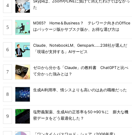
Skypeは、ZoomやLINEに負けて消えたわけではなかっ
た
M365? Home＆Business？ テレワーク向きのOffice
はパッケージ版かサブスク版か、お得な選び方は
Claude、NotebookLM、Genspark……238社が選んだ
「現場が支持する」AIサービス
ゼロから分かる「Claude」の教科書 ChatGPTと比べ
て分かった強みとは？
生成AI利用率、情シスよりも高いのはあの職種だった
塩野義製薬、生成AIの正答率を50→90％に 膨大な機
密データをどう最適化した？
「ワンタイムパスワード」シェア（2006年度）