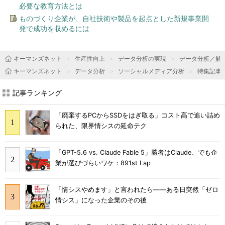
必要な教育方法とは
ものづくり企業が、自社技術や製品を起点とした新規事業開
発で成功を収めるには
キーマンズネット
生産性向上
データ分析の実現
データ分析／解
キーマンズネット
データ分析
ソーシャルメディア分析
特集記事
記事ランキング
「廃棄するPCからSSDをはぎ取る」コスト高で追い詰め
られた、限界情シスの延命テク
「GPT-5.6 vs. Claude Fable 5」勝者はClaude、でも企
業が選びづらいワケ：891st Lap
「情シスやめます」と言われたら――ある日突然「ゼロ
情シス」になった企業のその後