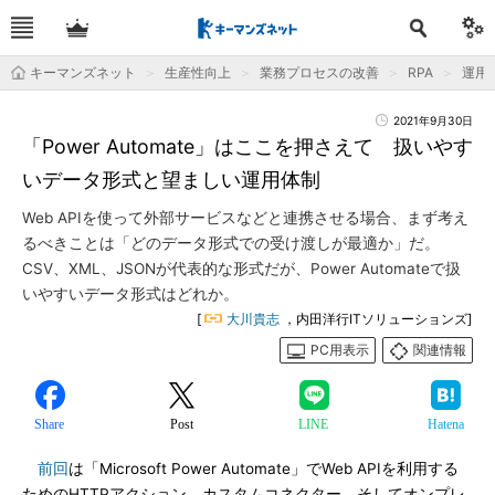
キーマンズネット
生産性向上
業務プロセスの改善
RPA
運用＆
2021年9月30日
「Power Automate」はここを押さえて 扱いやす
いデータ形式と望ましい運用体制
Web APIを使って外部サービスなどと連携させる場合、まず考え
るべきことは「どのデータ形式での受け渡しが最適か」だ。
CSV、XML、JSONが代表的な形式だが、Power Automateで扱
いやすいデータ形式はどれか。
[
大川貴志
，内田洋行ITソリューションズ]
PC用表示
関連情報
Share
Post
LINE
Hatena
前回
は「Microsoft Power Automate」でWeb APIを利用する
ためのHTTPアクション、カスタムコネクター、そしてオンプレ