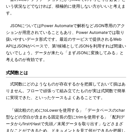
いう状況などでなければ、積極的に使用しない方がいいと考えま
す。
JSONについてはPower Automateで解析などJSON専用のアク
ションが用意されていることもあり、Power Automateでは取り
扱いやすいデータ形式です。最近のサービスで提供されるWeb
APIはJSONがベースで、第1候補としてJSONを利用すれば間違い
ないでしょう。データが来たら「まずJSONに変換してみる」と
考えるのが有効です。
式関数とは
式関数にどのようなものが存在するかを把握しておいて損はあ
りません。フローで頑張って組み立てたものが実は式関数で簡単
に実現できた、といったケースもよくあることです。
「値比較のためにtoLowerを使用する」「データベースのchar
型などの空白が含まれる固定長の型にtrimを使用する」「配列デ
ータからfirstやlastで先頭／末尾データを取り出す」などさまざ
まなことができるため、ドキュメントを見て何ができるか把握し