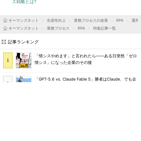
ス戦略とは?
キーマンズネット
生産性向上
業務プロセスの改善
RPA
運用＆
キーマンズネット
業務プロセス
RPA
特集記事一覧
記事ランキング
「情シスやめます」と言われたら――ある日突然「ゼロ
情シス」になった企業のその後
「GPT-5.6 vs. Claude Fable 5」勝者はClaude、でも企
業が選びづらいワケ：891st Lap
「廃棄するPCからSSDをはぎ取る」コスト高で追い詰め
られた、限界情シスの延命テク
Skypeは、ZoomやLINEに負けて消えたわけではなかっ
た