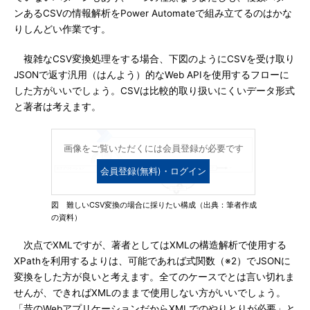
ンあるCSVの情報解析をPower Automateで組み立てるのはかな
りしんどい作業です。
複雑なCSV変換処理をする場合、下図のようにCSVを受け取り
JSONで返す汎用（はんよう）的なWeb APIを使用するフローに
した方がいいでしょう。CSVは比較的取り扱いにくいデータ形式
と著者は考えます。
画像をご覧いただくには会員登録が必要です
会員登録(無料)・ログイン
図 難しいCSV変換の場合に採りたい構成（出典：筆者作成
の資料）
次点でXMLですが、著者としてはXMLの構造解析で使用する
XPathを利用するよりは、可能であれば式関数（※2）でJSONに
変換をした方が良いと考えます。全てのケースでとは言い切れま
せんが、できればXMLのままで使用しない方がいいでしょう。
「昔のWebアプリケーションだからXMLでのやりとりが必要」と