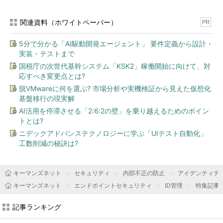
関連資料（ホワイトペーパー）
PR
5分で分かる「AI駆動開発エージェント」 要件定義から設計・
実装・テストまで
国税庁の次世代基幹システム「KSK2」稼働開始に向けて、対
応すべき変更点とは?
脱VMwareに何を選ぶ? 市場分析や実機検証から見えた仮想化
基盤移行の現実解
AI活用を停滞させる「2:6:2の壁」を乗り越えるためのポイン
トとは?
ニデックアドバンステクノロジーに学ぶ「UIテスト自動化」
工数削減の秘訣は?
キーマンズネット
セキュリティ
内部不正の防止
アイデンティテ
キーマンズネット
エンドポイントセキュリティ
ID管理
特集記事
記事ランキング