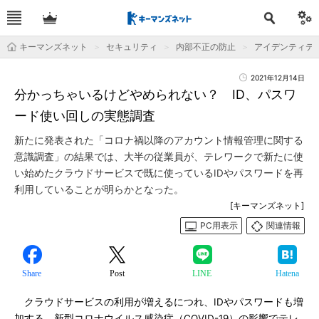
キーマンズネット
セキュリティ
内部不正の防止
アイデンティテ
2021年12月14日
分かっちゃいるけどやめられない？ ID、パスワ
ード使い回しの実態調査
新たに発表された「コロナ禍以降のアカウント情報管理に関する
意識調査」の結果では、大半の従業員が、テレワークで新たに使
い始めたクラウドサービスで既に使っているIDやパスワードを再
利用していることが明らかとなった。
[キーマンズネット]
PC用表示
関連情報
Share
Post
LINE
Hatena
クラウドサービスの利用が増えるにつれ、IDやパスワードも増
加する。新型コロナウイルス感染症（COVID-19）の影響でテレ