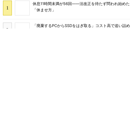
休息11時間未満が56回――法改正を待たず問われ始めた
「休ませ方」
「廃棄するPCからSSDをはぎ取る」コスト高で追い詰め
られた、限界情シスの延命テク
「情シスやめます」と言われたら――ある日突然「ゼロ
情シス」になった企業のその後
千代田区、Copilot全庁導入で月2000時間削減 10カ月
でAIを根付かせた定着の仕掛け
塩野義製薬、生成AIの正答率を50→90％に 膨大な機
密データをどう最適化した？
2026年上半期のセキュリティ事故、727件から見えた2
つの注目点