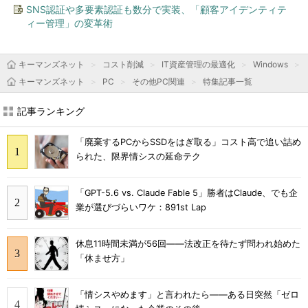
SNS認証や多要素認証も数分で実装、「顧客アイデンティテ
ィー管理」の変革術
キーマンズネット
コスト削減
IT資産管理の最適化
Windows
キーマンズネット
PC
その他PC関連
特集記事一覧
記事ランキング
「廃棄するPCからSSDをはぎ取る」コスト高で追い詰め
られた、限界情シスの延命テク
「GPT-5.6 vs. Claude Fable 5」勝者はClaude、でも企
業が選びづらいワケ：891st Lap
休息11時間未満が56回――法改正を待たず問われ始めた
「休ませ方」
「情シスやめます」と言われたら――ある日突然「ゼロ