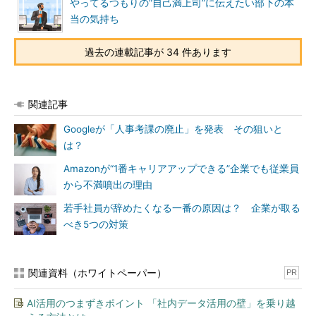
やってるつもりの“自己満上司”に伝えたい部下の本
当の気持ち
過去の連載記事が 34 件あります
関連記事
Googleが「人事考課の廃止」を発表 その狙いと
は？
Amazonが“1番キャリアアップできる”企業でも従業員
から不満噴出の理由
若手社員が辞めたくなる一番の原因は？ 企業が取る
べき5つの対策
関連資料（ホワイトペーパー）
PR
AI活用のつまずきポイント 「社内データ活用の壁」を乗り越