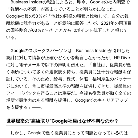
Business Insiderの報道によると、昨今、Googleの社内調査で
「報酬への不満」が高まっていることが明らかになった。
Google社員の53％が「他社の同様の職種と比較して、自分の報
酬総額に競争力がある」と好意的に回答したが、2021年の同項目
の回答割合が63％だったことから10ポイント低下したと報じて
いる。
Googleのスポークスパーソンは、Business Insiderが引用した
統計に対して情報が正確かどうかを断言しなかったが、HR Dive
に対し電子メールで以下の声明を伝えた。「当社は、従業員が働
く場所について多くの選択肢を持ち、従業員には十分な報酬を保
証している。そのため、給与、株式、休暇、福利厚生のパッケー
ジにおいて、常に市場最高水準の報酬を提供してきた。従業員の
フィードバックを得ることは重要だ。今後も従業員が働く全ての
場所で競争力のある報酬を提供し、Googleでのキャリアアップ
を支援する」――。
世界屈指の“高給取り”Google社員はなぜ不満なのか？
しかし、Googleで働く従業員にとって問題となっているのは