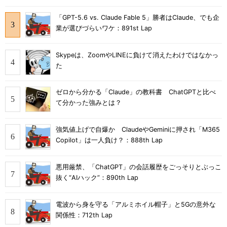
「GPT-5.6 vs. Claude Fable 5」勝者はClaude、でも企
業が選びづらいワケ：891st Lap
Skypeは、ZoomやLINEに負けて消えたわけではなかっ
た
ゼロから分かる「Claude」の教科書 ChatGPTと比べ
て分かった強みとは？
強気値上げで自爆か ClaudeやGeminiに押され「M365
Copilot」は一人負け？：888th Lap
悪用厳禁、「ChatGPT」の会話履歴をごっそりとぶっこ
抜く“AIハック”：890th Lap
電波から身を守る「アルミホイル帽子」と5Gの意外な
関係性：712th Lap