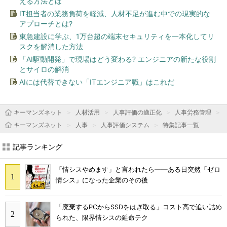
える方法とは
IT担当者の業務負荷を軽減、人材不足が進む中での現実的な
アプローチとは?
東急建設に学ぶ、1万台超の端末セキュリティを一本化してリ
スクを解消した方法
「AI駆動開発」で現場はどう変わる? エンジニアの新たな役割
とサイロの解消
AIには代替できない「ITエンジニア職」はこれだ
キーマンズネット
人材活用
人事評価の適正化
人事労務管理
キーマンズネット
人事
人事評価システム
特集記事一覧
記事ランキング
「情シスやめます」と言われたら――ある日突然「ゼロ
情シス」になった企業のその後
「廃棄するPCからSSDをはぎ取る」コスト高で追い詰め
られた、限界情シスの延命テク