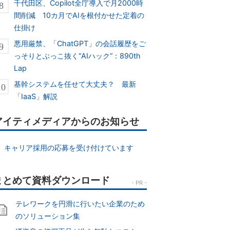
千代田区、Copilot全庁導入で月2000時
間削減 10カ月でAIを根付かせた定着の
仕掛け
悪用厳禁、「ChatGPT」の会話履歴をご
っそりとぶっこ抜く“AIハック”：890th
Lap
基幹システムを任せて大丈夫？ 最新
「IaaS」解説
アイティメディアからのお知らせ
キャリア採用の応募を受け付けています
テレワークを円滑に行いたい企業のため
のソリューション集