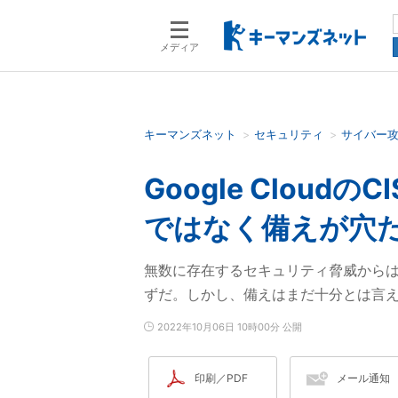
メディア
キーマンズネット
セキュリティ
サイバー
検索語を入力してください
Google Clou
ではなく備えが穴
無数に存在するセキュリティ脅威から
ずだ。しかし、備えはまだ十分とは言
2022年10月06日 10時00分 公開
印刷／PDF
メール通知