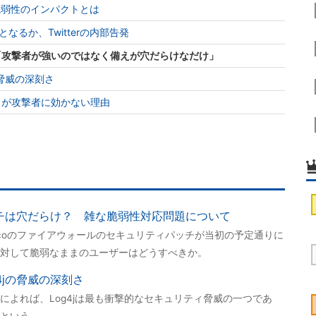
脆弱性のインパクトとは
るか、Twitterの内部告発
Oが指摘「攻撃者が強いのではなく備えが穴だらけなだけ」
の脅威の深刻さ
ロックが攻撃者に効かない理由
ッチは穴だらけ？ 雑な脆弱性対応問題について
Ciscoのファイアウォールのセキュリティパッチが当初の予定通りに
対して脆弱なままのユーザーはどうすべきか。
4jの脅威の深刻さ
によれば、Log4jは最も衝撃的なセキュリティ脅威の一つであ