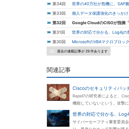
34
世界の40万社が危機に、SAP
33
個人データ保護強化のきっかけとな
32
Google CloudのCIS
31
世界の対応で分かる、Log4j
30
MicrosoftのVBAマクロブ
過去の連載記事が 29 件あります
関連記事
Ciscoのセキュリティパ
Rapid7の研究者によると、
機能していないという。攻撃に
世界の対応で分かる、Log
サイバーセーフティ審査委員会