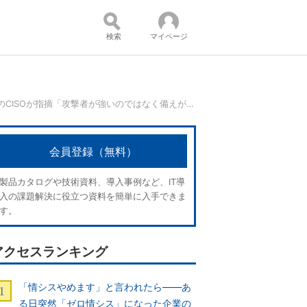
検索
マイページ
Google CloudのCISOが指摘「攻撃者が強いのではなく備えが穴だらけなだけ」
コンテンツ：
会員登録（無料）
製品カタログや技術資料、導入事例など、IT導
入の課題解決に役立つ資料を簡単に入手できま
す。
アクセスランキング
「情シスやめます」と言われたら――あ
る日突然「ゼロ情シス」になった企業の