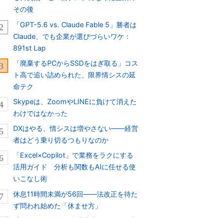
その後
「GPT-5.6 vs. Claude Fable 5」勝者は
Claude、でも企業が選びづらいワケ：
891st Lap
「廃棄するPCからSSDをはぎ取る」コス
ト高で追い詰められた、限界情シスの延
命テク
Skypeは、ZoomやLINEに負けて消えた
わけではなかった
DXはやる、情シスは増やさない――経営
者はどう乗り切るつもりなのか
「Excel×Copilot」で業務をラクにする
活用ガイド 分析も関数もAIに任せる使
いこなし術
休息11時間未満が56回――法改正を待た
ず問われ始めた「休ませ方」