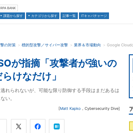
RPA BANK
課題から探す
カテゴリから探す
記事一覧
ITキャパチャージ
攻撃の対策
標的型攻撃／サイバー攻撃
業界＆市場動向
並び順：
dのCISOが指摘「攻撃者が強いの
だらけなだけ」
は逃れられないが、可能な限り防御する手段はまだあるは
えない。
[
Matt Kapko
，
Cybersecurity Dive
]