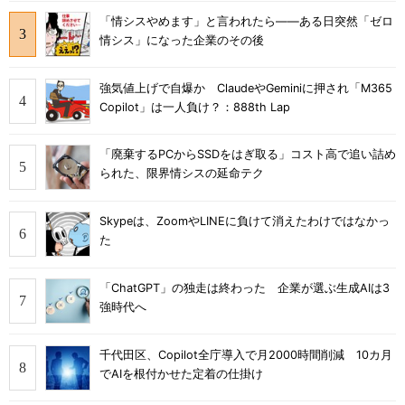
「情シスやめます」と言われたら――ある日突然「ゼロ
情シス」になった企業のその後
強気値上げで自爆か ClaudeやGeminiに押され「M365
Copilot」は一人負け？：888th Lap
「廃棄するPCからSSDをはぎ取る」コスト高で追い詰め
られた、限界情シスの延命テク
Skypeは、ZoomやLINEに負けて消えたわけではなかっ
た
「ChatGPT」の独走は終わった 企業が選ぶ生成AIは3
強時代へ
千代田区、Copilot全庁導入で月2000時間削減 10カ月
でAIを根付かせた定着の仕掛け