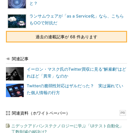
と？
ランサムウェアが「as a Service化」なら、こちら
も○○で対抗だ
過去の連載記事が 68 件あります
関連記事
イーロン・マスク氏のTwitter買収に見る“解雇劇”はど
れほど「異常」なのか
Twitterの脆弱性対応はザルだった？ 実は漏れてい
た個人情報の行方
関連資料（ホワイトペーパー）
PR
ニデックアドバンステクノロジーに学ぶ「UIテスト自動化」
工数削減の秘訣は?