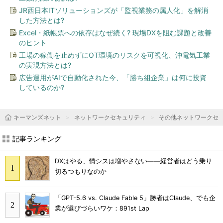
JR西日本ITソリューションズが「監視業務の属人化」を解消
した方法とは?
Excel・紙帳票への依存はなぜ続く? 現場DXを阻む課題と改善
のヒント
工場の稼働を止めずにOT環境のリスクを可視化、沖電気工業
の実現方法とは?
広告運用がAIで自動化された今、「勝ち組企業」は何に投資
しているのか?
キーマンズネット
ネットワークセキュリティ
その他ネットワークセ
記事ランキング
DXはやる、情シスは増やさない――経営者はどう乗り
切るつもりなのか
「GPT-5.6 vs. Claude Fable 5」勝者はClaude、でも企
業が選びづらいワケ：891st Lap