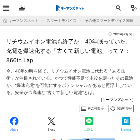
キーマンズネット
スマートデバイス
その他スマートデバイス関連
2026年2月6日
リチウムイオン電池も終了か 40年眠っていた、
充電を爆速化する「古くて新しい電池」って？：
866th Lap
今、40年の時を経て、リチウムイオン電池に代わる「ある技
術」が注目されている。かつて性能不足で主役を譲ったその電池
が、“爆速充電”を可能にするポテンシャルがあると再浮上してい
る。安全かつ高速な“古くて新しい電池”とは。
[キーマンズネット]
PC用表示
関連情報
Share
Post
LINE
Hatena