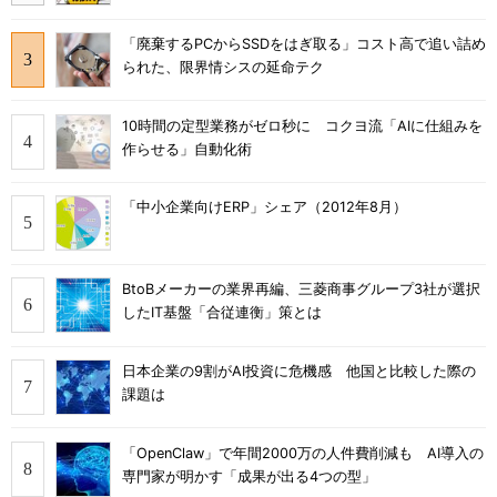
「廃棄するPCからSSDをはぎ取る」コスト高で追い詰め
られた、限界情シスの延命テク
10時間の定型業務がゼロ秒に コクヨ流「AIに仕組みを
作らせる」自動化術
「中小企業向けERP」シェア（2012年8月）
BtoBメーカーの業界再編、三菱商事グループ3社が選択
したIT基盤「合従連衡」策とは
日本企業の9割がAI投資に危機感 他国と比較した際の
課題は
「OpenClaw」で年間2000万の人件費削減も AI導入の
専門家が明かす「成果が出る4つの型」