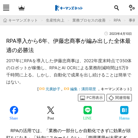
キーマンズネット
生産性向上
業務プロセスの改善
RPA
事例
2023年4月10日
RPA導入から6年、伊藤忠商事が編み出した全体最
適の必勝法
2017年にRPAを導入した伊藤忠商事は、2022年度末時点で350体
のロボットが稼働し、RPAとAI OCRによる業務削減時間は5万9
千時間に上る。しかし、自動化で成果を出し続けることは簡単で
はない。
[
元廣妙子
,
編集：溝田萌里
，キーマンズネット]
PC用表示
関連情報
Share
Post
LINE
Hatena
RPAの活用では、「業務の一部分しか自動化できずに効果が頭
打ちになる」「社内にスケールしない」「管理運用が大変すぎ