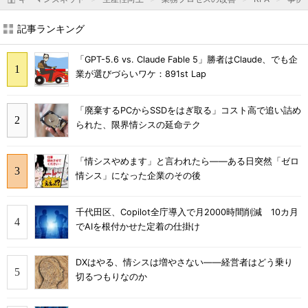
記事ランキング
「GPT-5.6 vs. Claude Fable 5」勝者はClaude、でも企
業が選びづらいワケ：891st Lap
「廃棄するPCからSSDをはぎ取る」コスト高で追い詰め
られた、限界情シスの延命テク
「情シスやめます」と言われたら――ある日突然「ゼロ
情シス」になった企業のその後
千代田区、Copilot全庁導入で月2000時間削減 10カ月
でAIを根付かせた定着の仕掛け
DXはやる、情シスは増やさない――経営者はどう乗り
切るつもりなのか