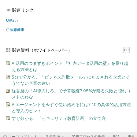
関連リンク
UiPath
伊藤忠商事
関連資料（ホワイトペーパー）
PR
AI活用のつまずきポイント 「社内データ活用の壁」を乗り越
える方法とは
5分で分かる、「ビジネス詐欺メール」にだまされる企業とそ
うでない企業の違い
経営層の「AI導入しろ」で予算破綻? 95%が陥る失敗と隠れコ
ストのわな
AIエージェントを今すぐ使い始めるには? 10の具体的活用方法
と導入のヒント
すぐ分かる、「セキュリティ教育計画」の立て方
キーマンズネット
生産性向上
業務プロセスの改善
RPA
事例