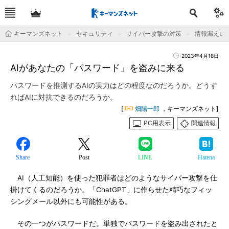
キーマンズネット
セキュリティ
サイバー攻撃の対策
情報漏えい
2023年4月18日
AIがあなたの「パスワード」を盗みに来る
パスワードを推測するAIの実力はどの程度なのだろうか。どうす
ればAIに対抗できるのだろうか。
[
畑陽一郎
，キーマンズネット]
PC用表示
関連情報
Share
Post
LINE
Hatena
AI（人工知能）を使った犯罪者はどのようなサイバー攻撃を仕
掛けてくるのだろうか。「ChatGPT」に作らせた精巧なフィッ
シングメール以外にも可能性がある。
その一つがパスワードだ。単独でパスワードを盗み出されたと