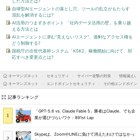
した方法とは?
自律型AIエージェントの落とし穴、ツールの乱立がもたらす
混乱を解消するには?
AI活用のつまずきポイント 「社内データ活用の壁」を乗り越
える方法とは
AIエージェントに潜む“見えないリスク”、過剰なアクセス権を
どう制御する?
国税庁の次世代基幹システム「KSK2」稼働開始に向けて、対
応すべき変更点とは?
キーマンズネット
セキュリティ
サイバー攻撃の対策
情報漏えい
キーマンズネット
エンドポイントセキュリティ
その他エンドポイン
記事ランキング
「GPT-5.6 vs. Claude Fable 5」勝者はClaude、でも企
業が選びづらいワケ：891st Lap
Skypeは、ZoomやLINEに負けて消えたわけではなかっ