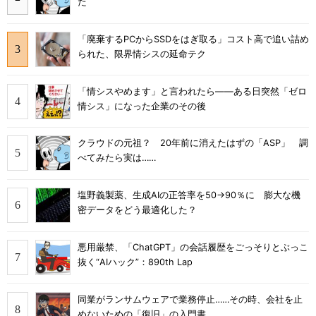
た
「廃棄するPCからSSDをはぎ取る」コスト高で追い詰め
られた、限界情シスの延命テク
「情シスやめます」と言われたら――ある日突然「ゼロ
情シス」になった企業のその後
クラウドの元祖？ 20年前に消えたはずの「ASP」 調
べてみたら実は……
塩野義製薬、生成AIの正答率を50→90％に 膨大な機
密データをどう最適化した？
悪用厳禁、「ChatGPT」の会話履歴をごっそりとぶっこ
抜く“AIハック”：890th Lap
同業がランサムウェアで業務停止……その時、会社を止
めないための「復旧」の入門書