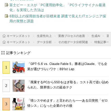
富士ピー・エスが「PC運用効率化」「PCライフサイクル最適
化」を実現した方法は
6割以上の採用担当者が目標未達 調査で見えたITエンジニア採
用の実態と課題
キーマンズネット
生産性向上
業務プロセスの改善
生成AI
運用
キーマンズネット
データ分析
その他データ分析関連
特集記事一
記事ランキング
「GPT-5.6 vs. Claude Fable 5」勝者はClaude、でも企
業が選びづらいワケ：891st Lap
「廃棄するPCからSSDをはぎ取る」コスト高で追い詰め
られた、限界情シスの延命テク
「情シスやめます」と言われたら――ある日突然「ゼロ
情シス」になった企業のその後