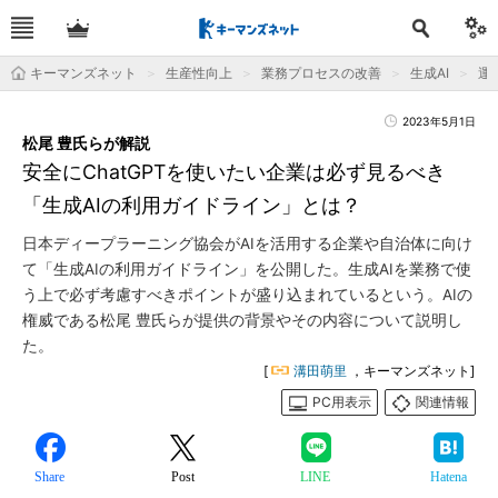
キーマンズネット
生産性向上
業務プロセスの改善
生成AI
運用
2023年5月1日
松尾 豊氏らが解説
安全にChatGPTを使いたい企業は必ず見るべき
「生成AIの利用ガイドライン」とは？
日本ディープラーニング協会がAIを活用する企業や自治体に向け
て「生成AIの利用ガイドライン」を公開した。生成AIを業務で使
う上で必ず考慮すべきポイントが盛り込まれているという。AIの
権威である松尾 豊氏らが提供の背景やその内容について説明し
た。
[
溝田萌里
，キーマンズネット]
PC用表示
関連情報
Share
Post
LINE
Hatena