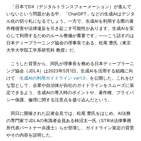
「日本でDX（デジタルトランスフォーメーション）が進んで
いないという問題がある中、「ChatGPT」などの生成AIはデジタ
ル化の切り札になるでしょう。一方で、生成AIを利用する際の著
作権侵害や法律違反を引き起こす可能性があります。生成AIを安
心して利用するためのルール整備が重要です」――こう話すのは
日本ディープラーニング協会の理事長である、松尾 豊氏（東京
大学大学院工学系研究科 教授）だ。
こうした背景から、同氏が理事長を務める日本ディープラーニ
ング協会（JDLA）は2023年5月1日、生成AIを活用する組織に向
けて
「生成AIの利用ガイドライン ver1.0」
を公開した。これをひ
な型として、企業や自治体が自社のガイドラインをスムーズに策
定できるよう、生成AIの導入時のポイントや、著作権、プライバ
シー保護、倫理に関する注意点を盛り込んだという。
同日に開催された記者会見では、松尾 豊氏をはじめ、AI法務
の専門家でJDLAの有識者会員ある柿沼太一氏（STRIA法律事務
所代表パートナー弁護士）らが登壇し、ガイドライン策定の背景
やその内容を説明した。