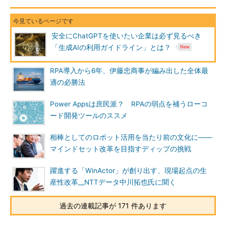
安全にChatGPTを使いたい企業は必ず見るべき
「生成AIの利用ガイドライン」とは？
RPA導入から6年、伊藤忠商事が編み出した全体最
適の必勝法
Power Appsは庶民派？ RPAの弱点を補うローコ
ード開発ツールのススメ
相棒としてのロボット活用を当たり前の文化に――
マインドセット改革を目指すディップの挑戦
躍進する「WinActor」が創り出す、現場起点の生
産性改革__NTTデータ中川拓也氏に聞く
過去の連載記事が 171 件あります