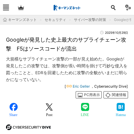
キーマンズネット
セキュリティ
サイバー攻撃の対策
Google
2025年10月29日
Googleが発見した史上最大のサプライチェーン攻
撃 F5はソースコードが流出
大規模なサプライチェーン攻撃の一部が見え始めた。Googleが
発見したこの攻撃では、攻撃側が長い時間を掛けて巧妙な侵入を
図ったことと、EDRを回避したために攻撃の全貌がいまだに明ら
かになっていない。
[
Eric Geller
，Cybersecurity Dive]
PC用表示
関連情報
Share
Post
LINE
Hatena