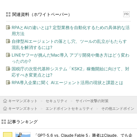
関連資料（ホワイトペーパー）
PR
RPAとAIの違いとは? 定型業務を自動化するための具体的な活
用方法
自律型AIエージェントの落とし穴、ツールの乱立がもたらす
混乱を解消するには?
LINEヤフーが挑んだMac導入 アプリ開発や働き方はどう変わ
ったのか?
国税庁の次世代基幹システム「KSK2」稼働開始に向けて、対
応すべき変更点とは?
RPA導入企業に聞く AIエージェント活用の現状と課題とは
キーマンズネット
セキュリティ
サイバー攻撃の対策
キーマンズネット
エンドポイントセキュリティ
その他エンドポイン
記事ランキング
「GPT-5.6 vs. Claude Fable 5」勝者はClaude、でも企