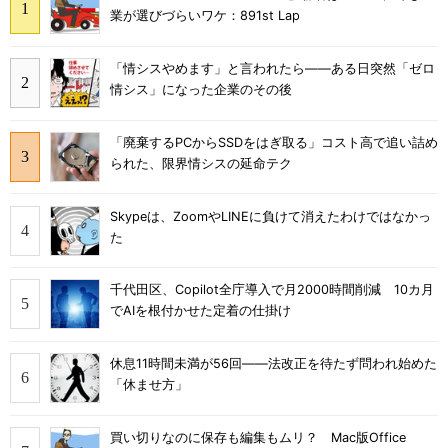
業が選びづらいワケ：891st Lap
「情シスやめます」と言われたら――ある日突然「ゼロ
情シス」になった企業のその後
「廃棄するPCからSSDをはぎ取る」コスト高で追い詰め
られた、限界情シスの延命テク
Skypeは、ZoomやLINEに負けて消えたわけではなかっ
た
千代田区、Copilot全庁導入で月2000時間削減 10カ月
でAIを根付かせた定着の仕掛け
休息11時間未満が56回――法改正を待たず問われ始めた
「休ませ方」
買い切りなのに保存も編集もムリ？ Mac版Office