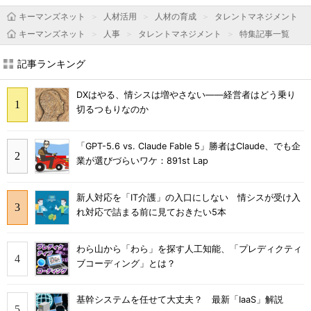
キーマンズネット
人材活用
人材の育成
タレントマネジメント
キーマンズネット
人事
タレントマネジメント
特集記事一覧
記事ランキング
DXはやる、情シスは増やさない――経営者はどう乗り
切るつもりなのか
「GPT-5.6 vs. Claude Fable 5」勝者はClaude、でも企
業が選びづらいワケ：891st Lap
新人対応を「IT介護」の入口にしない 情シスが受け入
れ対応で詰まる前に見ておきたい5本
わら山から「わら」を探す人工知能、「プレディクティ
ブコーディング」とは？
基幹システムを任せて大丈夫？ 最新「IaaS」解説