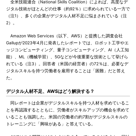
全米技能連合（National Skills Coalition）によれば、高度なデ
ジタル技術がほとんどの仕事（約92％）に求められている一方で
（注1）、多くの企業がデジタル人材不足に悩まされている（注
2）。
Amazon Web Services（以下、AWS）と提携した調査会社
Gallupが2023年4月に発表したレポートでは、ロボット工学やエ
ッジコンピューティング、量子コンピューティング、AI（人工知
能）、ML（機械学習）、5Gなどが今後重要な技術として挙げら
れている（注3）。回答者（米国の経営者）の72％は、必要なデ
ジタルスキルを持つ労働者を雇用することは「困難」だと答え
た。
デジタル人材不足、AWSはどう解決する？
同レポートは企業がデジタルスキルを持つ人材を求めているこ
とを再認識するとともに、労働者がスキルアップの機会を求めて
いることも強調した。米国の労働者の約7割がデジタルスキルの
トレーニングに「興味がある」と答えている。