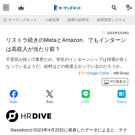
キーマンズネット
人材活用
採用の効率化
採用管理システム
2023年5月29日
リストラ続きのMetaとAmazon、でもインターン
は高収入が当たり前？
不景気が続くIT業界だが、学生のインターンシップは待遇が良く
なっているようだ。給料はどの程度上がっているのだろうか。
[
Ginger Christ
，HR Dive]
PC用表示
Share
Post
LINE
Hatena
Glassdoorが2023年4月25日に発表したデータによると、テク