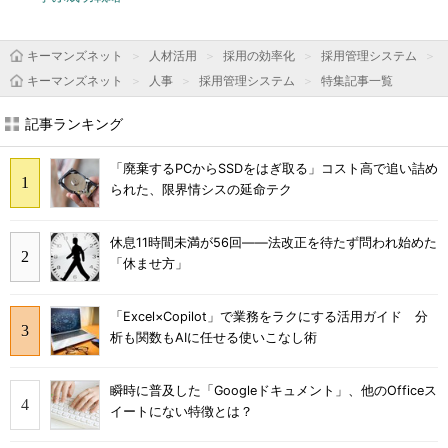
キーマンズネット
人材活用
採用の効率化
採用管理システム
キーマンズネット
人事
採用管理システム
特集記事一覧
記事ランキング
「廃棄するPCからSSDをはぎ取る」コスト高で追い詰め
られた、限界情シスの延命テク
休息11時間未満が56回――法改正を待たず問われ始めた
「休ませ方」
「Excel×Copilot」で業務をラクにする活用ガイド 分
析も関数もAIに任せる使いこなし術
瞬時に普及した「Googleドキュメント」、他のOfficeス
イートにない特徴とは？