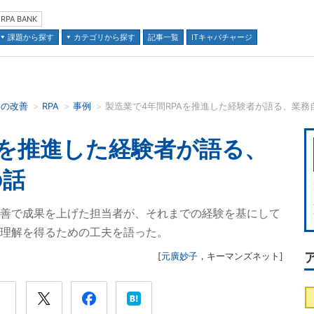
RPA BANK
課題から探す
カテゴリから探す
記事一覧
ITキャパチャージ
スの改善
RPA
事例
製造業で4年間RPAを推進した経験者が語る、業務
並び順：
Aを推進した経験者が語る、
の話
改善で成果を上げた担当者が、それまでの経験を基にして
の理解を得るための工夫を語った。
[
元廣妙子
，
キーマンズネット
]