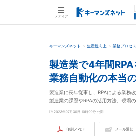
メディア
キーマンズネット
生産性向上
業務プロセ
検索語を入力してください
製造業で4年間RP
業務自動化の本当
製造業に長年従事し、RPAによる業務
製造業の課題やRPAの活用方法、現場
2023年07月30日 10時00分 公開
印刷／PDF
メール通知