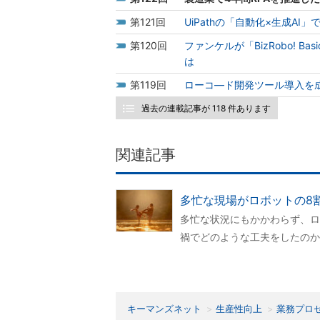
121
UiPathの「自動化×生成A
120
ファンケルが「BizRobo! 
は
119
ローコ―ド開発ツール導入を
過去の連載記事が 118 件あります
関連記事
多忙な現場がロボットの8
多忙な状況にもかかわらず、ロ
禍でどのような工夫をしたのか
キーマンズネット
生産性向上
業務プロ