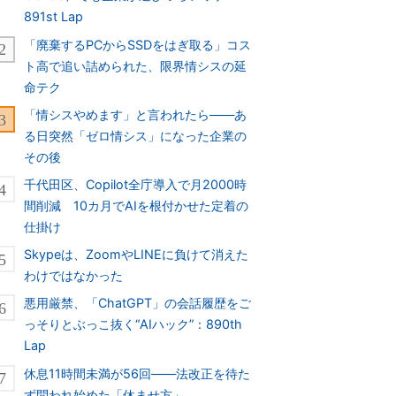
891st Lap
「廃棄するPCからSSDをはぎ取る」コス
ト高で追い詰められた、限界情シスの延
命テク
「情シスやめます」と言われたら――あ
る日突然「ゼロ情シス」になった企業の
その後
千代田区、Copilot全庁導入で月2000時
間削減 10カ月でAIを根付かせた定着の
仕掛け
Skypeは、ZoomやLINEに負けて消えた
わけではなかった
悪用厳禁、「ChatGPT」の会話履歴をご
っそりとぶっこ抜く“AIハック”：890th
Lap
休息11時間未満が56回――法改正を待た
ず問われ始めた「休ませ方」