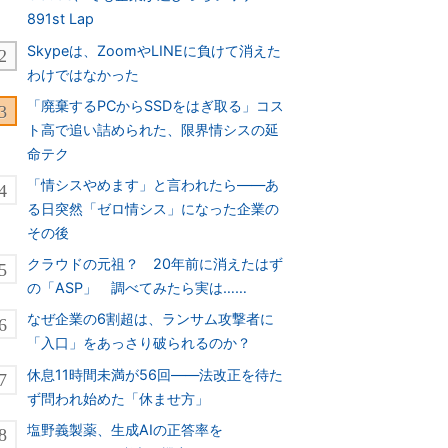
891st Lap
Skypeは、ZoomやLINEに負けて消えた
わけではなかった
「廃棄するPCからSSDをはぎ取る」コス
ト高で追い詰められた、限界情シスの延
命テク
「情シスやめます」と言われたら――あ
る日突然「ゼロ情シス」になった企業の
その後
クラウドの元祖？ 20年前に消えたはず
の「ASP」 調べてみたら実は……
なぜ企業の6割超は、ランサム攻撃者に
「入口」をあっさり破られるのか？
休息11時間未満が56回――法改正を待た
ず問われ始めた「休ませ方」
塩野義製薬、生成AIの正答率を