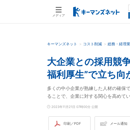
メディア
キーマンズネット
コスト削減
総務・経理
検索語を入力してください
大企業との採用競争
福利厚生”で立ち向
多くの中小企業が熟練した人材の確保で
ることで、企業に対する関心を高めて
2023年11月21日 07時00分 公開
印刷／PDF
メール通知