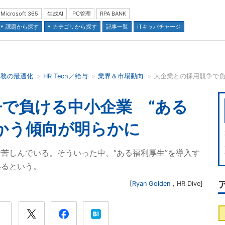
Microsoft 365
生成AI
PC管理
RPA BANK
課題から探す
カテゴリから探す
記事一覧
ITキャパチャージ
業務の最適化
HR Tech／給与
業界＆市場動向
並び順：
で負ける中小企業 “ある
かう傾向が明らかに
苦しんでいる。そういった中、“ある福利厚生”を導入す
いるという。
[
Ryan Golden
，
HR Dive
]