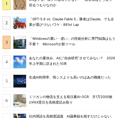
切るつもりなのか
「GPT-5.6 vs. Claude Fable 5」勝者はClaude、でも企
業が選びづらいワケ：891st Lap
「Windowsの重い・遅い」の性能分析に専門知識はもう
不要？ Microsoftが新ツール
あなたの夏休み、AIに“自由研究”させてみない？ 2026
年上半期に読まれた10本
生成AI利用率、情シスよりも高いのはあの職種だった
ミツカンの物流を支える発注書AI-OCR 月1万2000枚
のFAX受注を高精度読み取り
社内用語を高精度認識 AI議事録を残すだけじゃない、