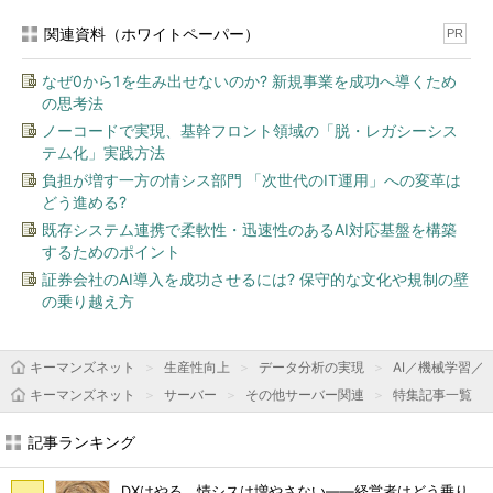
関連資料（ホワイトペーパー）
PR
なぜ0から1を生み出せないのか? 新規事業を成功へ導くため
の思考法
ノーコードで実現、基幹フロント領域の「脱・レガシーシス
テム化」実践方法
負担が増す一方の情シス部門 「次世代のIT運用」への変革は
どう進める?
既存システム連携で柔軟性・迅速性のあるAI対応基盤を構築
するためのポイント
証券会社のAI導入を成功させるには? 保守的な文化や規制の壁
の乗り越え方
キーマンズネット
生産性向上
データ分析の実現
AI／機械学習／
キーマンズネット
サーバー
その他サーバー関連
特集記事一覧
記事ランキング
DXはやる、情シスは増やさない――経営者はどう乗り