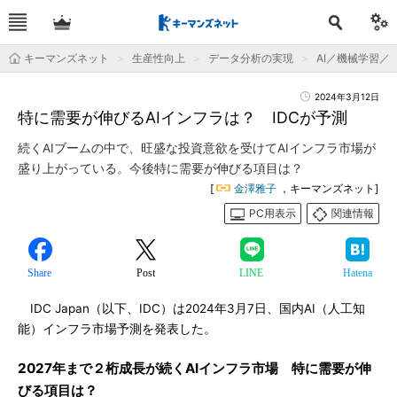
キーマンズネット
生産性向上
データ分析の実現
AI／機械学習／
2024年3月12日
特に需要が伸びるAIインフラは？ IDCが予測
続くAIブームの中で、旺盛な投資意欲を受けてAIインフラ市場が
盛り上がっている。今後特に需要が伸びる項目は？
[
金澤雅子
，キーマンズネット]
PC用表示
関連情報
Share
Post
LINE
Hatena
IDC Japan（以下、IDC）は2024年3月7日、国内AI（人工知
能）インフラ市場予測を発表した。
2027年まで２桁成長が続くAIインフラ市場 特に需要が伸
びる項目は？