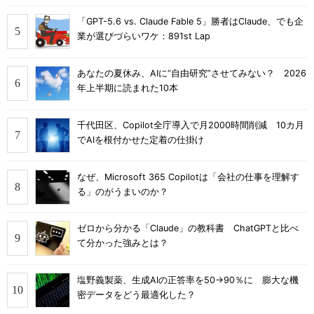
「GPT-5.6 vs. Claude Fable 5」勝者はClaude、でも企
業が選びづらいワケ：891st Lap
あなたの夏休み、AIに“自由研究”させてみない？ 2026
年上半期に読まれた10本
千代田区、Copilot全庁導入で月2000時間削減 10カ月
でAIを根付かせた定着の仕掛け
なぜ、Microsoft 365 Copilotは「会社の仕事を理解す
る」のがうまいのか？
ゼロから分かる「Claude」の教科書 ChatGPTと比べ
て分かった強みとは？
塩野義製薬、生成AIの正答率を50→90％に 膨大な機
密データをどう最適化した？