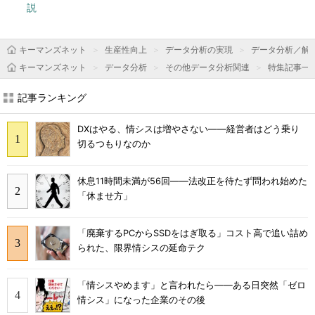
説
キーマンズネット
生産性向上
データ分析の実現
データ分析／解
キーマンズネット
データ分析
その他データ分析関連
特集記事一
記事ランキング
DXはやる、情シスは増やさない――経営者はどう乗り
切るつもりなのか
休息11時間未満が56回――法改正を待たず問われ始めた
「休ませ方」
「廃棄するPCからSSDをはぎ取る」コスト高で追い詰め
られた、限界情シスの延命テク
「情シスやめます」と言われたら――ある日突然「ゼロ
情シス」になった企業のその後