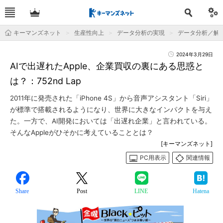
キーマンズネット
生産性向上
データ分析の実現
データ分析／解
2024年3月29日
AIで出遅れたApple、企業買収の裏にある思惑と
は？：752nd Lap
2011年に発売された「iPhone 4S」から音声アシスタント「Siri」
が標準で搭載されるようになり、世界に大きなインパクトを与え
た。一方で、AI開発においては「出遅れ企業」と言われている。
そんなAppleがひそかに考えていることとは？
[キーマンズネット]
PC用表示
関連情報
Share
Post
LINE
Hatena