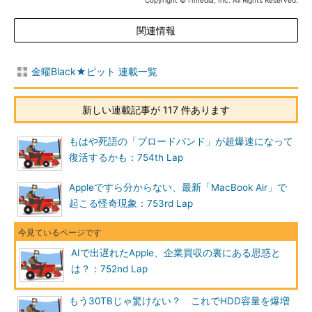
Copyright © ITmedia, Inc. All Rights Reserved.
関連情報
金曜Black★ピット 連載一覧
新しい連載記事が 117 件あります
もはや死語の「ブロードバンド」が超爆速になって
復活するかも：754th Lap
Appleですら分からない、最新「MacBook Air」で
起こる怪奇現象：753rd Lap
AIで出遅れたApple、企業買収の裏にある思惑と
は？：752nd Lap
もう30TBじゃ驚けない？ これでHDD容量を爆増