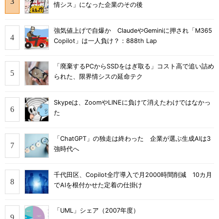
情シス」になった企業のその後
強気値上げで自爆か ClaudeやGeminiに押され「M365
Copilot」は一人負け？：888th Lap
「廃棄するPCからSSDをはぎ取る」コスト高で追い詰め
られた、限界情シスの延命テク
Skypeは、ZoomやLINEに負けて消えたわけではなかっ
た
「ChatGPT」の独走は終わった 企業が選ぶ生成AIは3
強時代へ
千代田区、Copilot全庁導入で月2000時間削減 10カ月
でAIを根付かせた定着の仕掛け
「UML」シェア（2007年度）