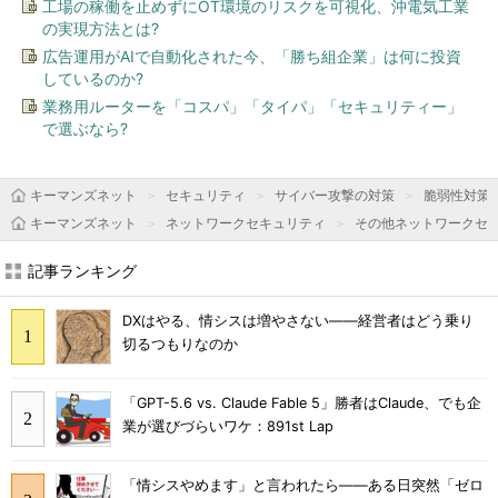
工場の稼働を止めずにOT環境のリスクを可視化、沖電気工業
の実現方法とは?
広告運用がAIで自動化された今、「勝ち組企業」は何に投資
しているのか?
業務用ルーターを「コスパ」「タイパ」「セキュリティー」
で選ぶなら?
キーマンズネット
セキュリティ
サイバー攻撃の対策
脆弱性対策
キーマンズネット
ネットワークセキュリティ
その他ネットワークセ
記事ランキング
DXはやる、情シスは増やさない――経営者はどう乗り
切るつもりなのか
「GPT-5.6 vs. Claude Fable 5」勝者はClaude、でも企
業が選びづらいワケ：891st Lap
「情シスやめます」と言われたら――ある日突然「ゼロ