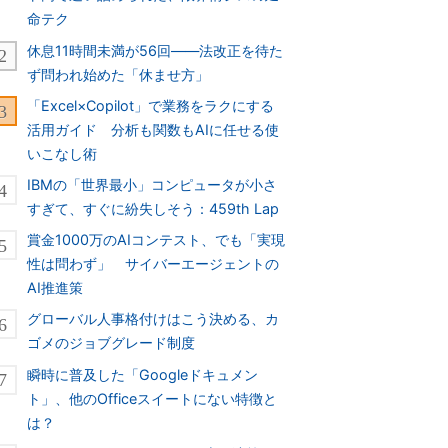
命テク
休息11時間未満が56回――法改正を待た
ず問われ始めた「休ませ方」
「Excel×Copilot」で業務をラクにする
活用ガイド 分析も関数もAIに任せる使
いこなし術
IBMの「世界最小」コンピュータが小さ
すぎて、すぐに紛失しそう：459th Lap
賞金1000万のAIコンテスト、でも「実現
性は問わず」 サイバーエージェントの
AI推進策
グローバル人事格付けはこう決める、カ
ゴメのジョブグレード制度
瞬時に普及した「Googleドキュメン
ト」、他のOfficeスイートにない特徴と
は？