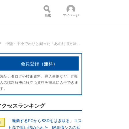
検索
マイページ
2024年、企業は生成AIをどう使った？ 中堅・中小でわりと減った「あの利用方法」【調査】
コンテンツ：
会員登録（無料）
製品カタログや技術資料、導入事例など、IT導
入の課題解決に役立つ資料を簡単に入手できま
す。
アクセスランキング
「廃棄するPCからSSDをはぎ取る」コス
ト高で追い詰められた、限界情シスの延