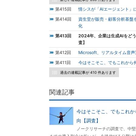
415
情シスが「AIエージェント」
414
資生堂が販売・顧客分析基盤を
化
413
2024年、企業は生成AIを
査】
412
Microsoft、リアルタイム
411
今はそこそこ、でもこれから伸
過去の連載記事が 410 件あります
関連記事
今はそこそこ、でもこれから
向【調査】
ノークリサーチの調査で、中堅