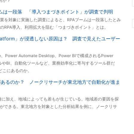
何か？
ームは一段落 「導入つまづきポイント」が調査で判明
業を対象に実施した調査によると、RPAブームは一段落したとみ
のRPA導入、利用拡大を阻む「つまづきポイント」とは。
Platform」が浸透しない原因は？ 調査で見えたユーザー
te、Power Automate Desktop、Power BIで構成されるPower
ツールやBI、自動化ツールなど、業務効率化に寄与するツール群だ
どこにあるのか。
があるのか？ ノークリサーチが東北地方で自動化が進ま
種に加え、地域によっても差もが生じている。地域差の要因を探
とができる。東北地方を対象とした分析結果を例に、ノークリサ