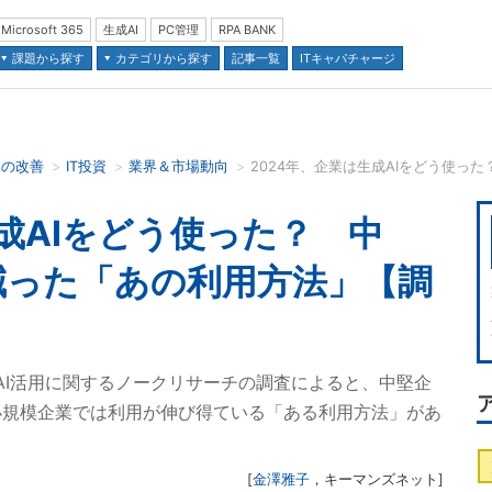
Microsoft 365
生成AI
PC管理
RPA BANK
課題から探す
カテゴリから探す
記事一覧
ITキャパチャージ
スの改善
IT投資
業界＆市場動向
並び順：
生成AIをどう使った？ 中
減った「あの利用方法」【調
成AI活用に関するノークリサーチの調査によると、中堅企
小規模企業では利用が伸び得ている「ある利用方法」があ
[
金澤雅子
，
キーマンズネット
]