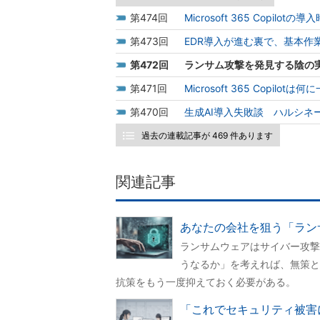
474
Microsoft 365 Copi
473
EDR導入が進む裏で、基本作
472
ランサム攻撃を発見する陰の
471
Microsoft 365 Copi
470
生成AI導入失敗談 ハルシ
過去の連載記事が 469 件あります
関連記事
あなたの会社を狙う「ラン
ランサムウェアはサイバー攻撃
うなるか」を考えれば、無策と
抗策をもう一度抑えておく必要がある。
「これでセキュリティ被害