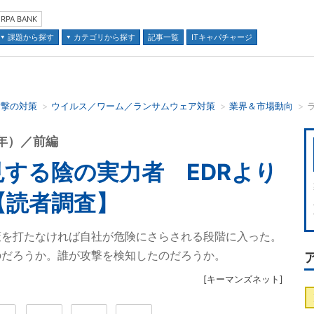
RPA BANK
課題から探す
カテゴリから探す
記事一覧
ITキャパチャージ
攻撃の対策
ウイルス／ワーム／ランサムウェア対策
業界＆市場動向
並び順：
年）／前編
する陰の実力者 EDRより
【読者調査】
策を打たなければ自社が危険にさらされる段階に入った。
のだろうか。誰が攻撃を検知したのだろうか。
[
キーマンズネット
]