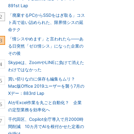
891st Lap
「廃棄するPCからSSDをはぎ取る」コス
ト高で追い詰められた、限界情シスの延
命テク
「情シスやめます」と言われたら――あ
る日突然「ゼロ情シス」になった企業の
その後
Skypeは、ZoomやLINEに負けて消えた
わけではなかった
買い切りなのに保存も編集もムリ？
Mac版Office 2019ユーザーを襲う7月の
Xデー：883rd Lap
AIがExcel作業を丸ごと自動化？ 企業
の定型業務を効率化へ
千代田区、Copilot全庁導入で月2000時
間削減 10カ月でAIを根付かせた定着の
仕掛け