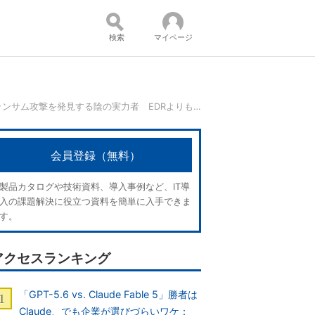
検索
マイページ
ランサム攻撃を発見する陰の実力者 EDRよりも優れていたのは【読者調査】：ランサムウェア攻撃と対策（2025年）／前編
コンテンツ：
会員登録（無料）
製品カタログや技術資料、導入事例など、IT導
入の課題解決に役立つ資料を簡単に入手できま
す。
アクセスランキング
「GPT-5.6 vs. Claude Fable 5」勝者は
Claude、でも企業が選びづらいワケ：