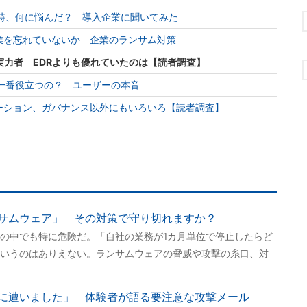
lotの導入時、何に悩んだ？ 導入企業に聞いてみた
業を忘れていないか 企業のランサム対策
実力者 EDRよりも優れていたのは【読者調査】
lotは何に一番役立つの？ ユーザーの本音
ネーション、ガバナンス以外にもいろいろ【読者調査】
サムウェア」 その対策で守り切れますか？
の中でも特に危険だ。「自社の業務が1カ月単位で停止したらど
いうのはありえない。ランサムウェアの脅威や攻撃の糸口、対
に遭いました」 体験者が語る要注意な攻撃メール