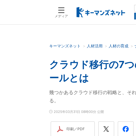
メディア
キーマンズネット
人材活用
人材の育成
検索語を入力してください
クラウド移行の7
ールとは
幾つかあるクラウド移行の戦略と、そ
る。
2025年03月31日 08時00分 公開
印刷／PDF