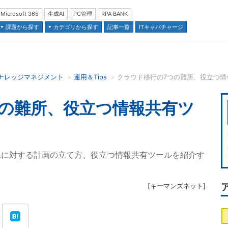
Microsoft 365
生成AI
PC管理
RPA BANK
課題から探す
カテゴリから探す
記事一覧
ITキャパチャージ
ナレッジマネジメント
運用＆Tips
クラウド移行の7つの難所、役立つ情
並び順：
つの難所、役立つ情報共有ツ
れに対する計画の立て方、役立つ情報共有ツールを紹介す
[
キーマンズネット
]