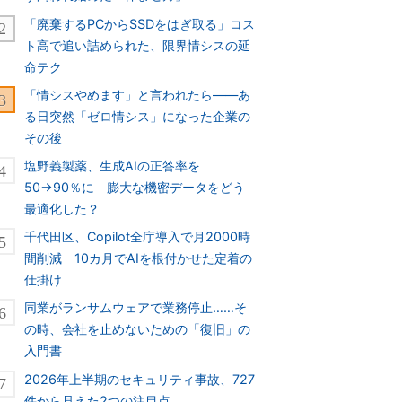
「廃棄するPCからSSDをはぎ取る」コス
ト高で追い詰められた、限界情シスの延
命テク
「情シスやめます」と言われたら――あ
る日突然「ゼロ情シス」になった企業の
その後
塩野義製薬、生成AIの正答率を
50→90％に 膨大な機密データをどう
最適化した？
千代田区、Copilot全庁導入で月2000時
間削減 10カ月でAIを根付かせた定着の
仕掛け
同業がランサムウェアで業務停止……そ
の時、会社を止めないための「復旧」の
入門書
2026年上半期のセキュリティ事故、727
件から見えた2つの注目点