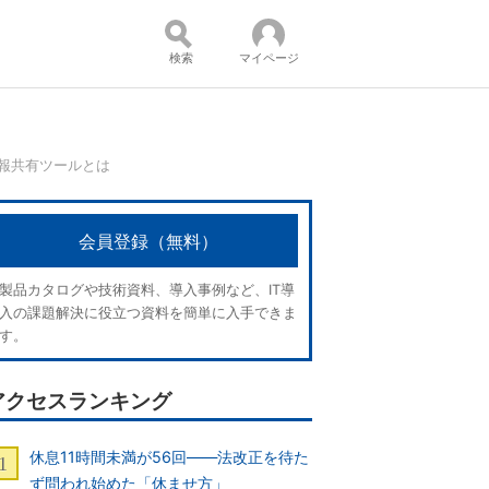
検索
マイページ
報共有ツールとは
コンテンツ：
会員登録（無料）
製品カタログや技術資料、導入事例など、IT導
入の課題解決に役立つ資料を簡単に入手できま
す。
アクセスランキング
休息11時間未満が56回――法改正を待た
ず問われ始めた「休ませ方」