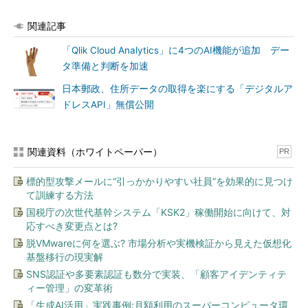
関連記事
「Qlik Cloud Analytics」に4つのAI機能が追加 デー
タ準備と判断を加速
日本郵政、住所データの取得を楽にする「デジタルア
ドレスAPI」無償公開
関連資料（ホワイトペーパー）
PR
標的型攻撃メールに“引っかかりやすい社員”を効果的に見つけ
て訓練する方法
国税庁の次世代基幹システム「KSK2」稼働開始に向けて、対
応すべき変更点とは?
脱VMwareに何を選ぶ? 市場分析や実機検証から見えた仮想化
基盤移行の現実解
SNS認証や多要素認証も数分で実装、「顧客アイデンティテ
ィー管理」の変革術
「生成AI活用」実践事例:月額利用のスーパーコンピュータ環