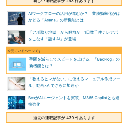
新しい連載記事が 243 件あります
AIワークフローの活用が進むか？ 業務効率化がは
かどる「Asana」の新機能とは
「アポ取り地獄」から解放か 1日数千件テレアポ
をこなす「話すAI」が登場
手間を減らしてスピードを上げる、「Backlog」の
新機能とは？
「教えるヒマがない」に使えるマニュアル作成ツー
ル、動画×AIでさらに加速か
BoxがAIエージェントを実装、M365 Copilotとも連
携強化
過去の連載記事が 430 件あります