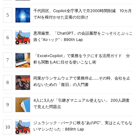
千代田区、Copilot全庁導入で月2000時間削減 10カ月
でAIを根付かせた定着の仕掛け
悪用厳禁、「ChatGPT」の会話履歴をごっそりとぶっこ
抜く“AIハック”：890th Lap
「Excel×Copilot」で業務をラクにする活用ガイド 分
析も関数もAIに任せる使いこなし術
同業がランサムウェアで業務停止……その時、会社を止
めないための「復旧」の入門書
4人に3人が「引継ぎマニュアル使えない」 200人調査
で見えた問題点
ジュラシック・パークに映る“あのPC”、実はとんでもな
いマシンだった：889th Lap