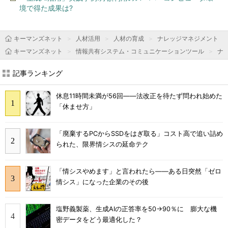
境で得た成果は?
キーマンズネット
人材活用
人材の育成
ナレッジマネジメント
キーマンズネット
情報共有システム・コミュニケーションツール
ナ
記事ランキング
休息11時間未満が56回――法改正を待たず問われ始めた
「休ませ方」
「廃棄するPCからSSDをはぎ取る」コスト高で追い詰め
られた、限界情シスの延命テク
「情シスやめます」と言われたら――ある日突然「ゼロ
情シス」になった企業のその後
塩野義製薬、生成AIの正答率を50→90％に 膨大な機
密データをどう最適化した？