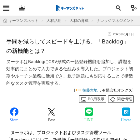
キーマンズネット
人材活用
人材の育成
ナレッジマネジメント
2025年6月3日
手間を減らしてスピードを上げる、「Backlog」
の新機能とは？
ヌーラボはBacklogにCSV形式の一括登録機能を追加し、課題を
効率的にまとめて入力できる仕組みを導入した。プロジェクト初
期やルーチン業務に活用でき、親子課題にも対応することで構造
的なタスク管理を実現する。
[
後藤大地
，有限会社オングス]
PC用表示
関連情報
Share
Post
LINE
Hatena
ヌーラボは、プロジェクトおよびタスク管理ツール
「Backlog」において、新機能「一括登録」の提供を開始した。