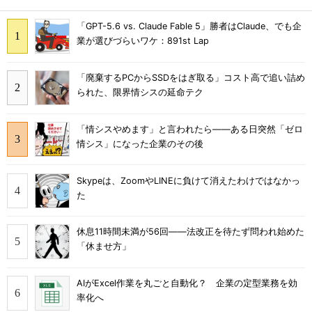
「GPT-5.6 vs. Claude Fable 5」勝者はClaude、でも企
業が選びづらいワケ：891st Lap
「廃棄するPCからSSDをはぎ取る」コスト高で追い詰め
られた、限界情シスの延命テク
「情シスやめます」と言われたら――ある日突然「ゼロ
情シス」になった企業のその後
Skypeは、ZoomやLINEに負けて消えたわけではなかっ
た
休息11時間未満が56回――法改正を待たず問われ始めた
「休ませ方」
AIがExcel作業を丸ごと自動化？ 企業の定型業務を効
率化へ