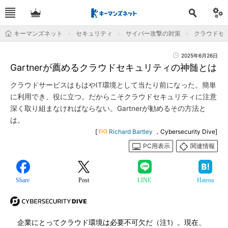
キーマンズネット
セキュリティ
サイバー攻撃の対策
クラウドセキ
2025年6月26日
Gartnerが薦めるクラウドセキュリティの神髄とは
クラウドサービスはもはやIT環境として当たり前になった。簡単
に利用でき、役に立つ。だからこそクラウドセキュリティに注意
深く取り組まなければならない。Gartnerが勧めるその方法と
は。
[
Richard Bartley
，Cybersecurity Dive]
PC用表示
関連情報
Share
Post
LINE
Hatena
企業にとってクラウド環境は必要不可欠だ（注1）。現在、