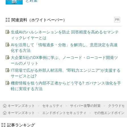
と対策
関連資料（ホワイトペーパー）
PR
生成AIのハルシネーションを防止 回答精度を高めるセマンテ
ィックレイヤーとは
AIを活用して「情報過多・分散」を解消し、意思決定を高速
化する方法
大企業5社のDX事例に学ぶ、ノーコード・ローコード開発ツ
ールのメリット
IT現場で広がる外部人材活用、“即戦力エンジニア”が支援する
サービスとは?
機密情報を狙う内部不正者からどう守る? ガバナンス強化を手
軽に実現する方法
キーマンズネット
セキュリティ
サイバー攻撃の対策
クラウドセキ
キーマンズネット
エンドポイントセキュリティ
その他エンドポイン
記事ランキング