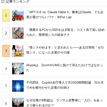
記事ランキング
「GPT-5.6 vs. Claude Fable 5」勝者はClaude、でも企
業が選びづらいワケ：891st Lap
「廃棄するPCからSSDをはぎ取る」コスト高で追い詰め
られた、限界情シスの延命テク
「情シスやめます」と言われたら――ある日突然「ゼロ
情シス」になった企業のその後
Skypeは、ZoomやLINEに負けて消えたわけではなかっ
た
千代田区、Copilot全庁導入で月2000時間削減 10カ月
でAIを根付かせた定着の仕掛け
なぜ企業の6割超は、ランサム攻撃者に「入口」をあっ
さり破られるのか？