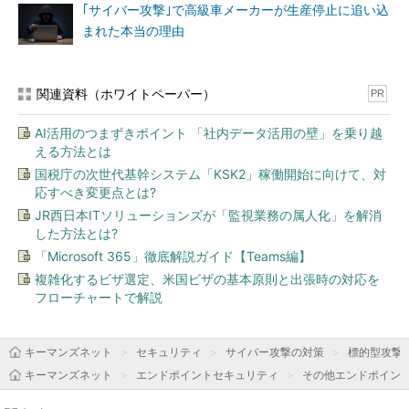
｢サイバー攻撃｣で高級車メーカーが生産停止に追い込
まれた本当の理由
関連資料（ホワイトペーパー）
PR
AI活用のつまずきポイント 「社内データ活用の壁」を乗り越
える方法とは
国税庁の次世代基幹システム「KSK2」稼働開始に向けて、対
応すべき変更点とは?
JR西日本ITソリューションズが「監視業務の属人化」を解消
した方法とは?
「Microsoft 365」徹底解説ガイド【Teams編】
複雑化するビザ選定、米国ビザの基本原則と出張時の対応を
フローチャートで解説
キーマンズネット
セキュリティ
サイバー攻撃の対策
標的型攻撃
キーマンズネット
エンドポイントセキュリティ
その他エンドポイン