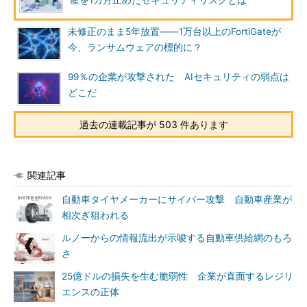
産を1カ月止めたセキュリティリスクとは
未修正のまま5年放置――1万台以上のFortiGateが
今、ランサムウェアの標的に？
99％の企業が攻撃された AIセキュリティの弱点は
どこだ
過去の連載記事が 503 件あります
関連記事
自動車タイヤメーカーにサイバー攻撃 自動車産業が
相次ぎ狙われる
ルノーからの情報流出が示唆する自動車供給網のもろ
さ
25億ドルの損失を生む脆弱性 企業が直面するレジリ
エンスの正体