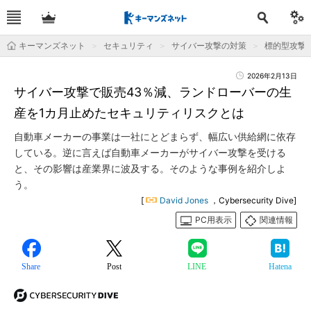
キーマンズネット
セキュリティ
サイバー攻撃の対策
標的型攻撃
2026年2月13日
サイバー攻撃で販売43％減、ランドローバーの生
産を1カ月止めたセキュリティリスクとは
自動車メーカーの事業は一社にとどまらず、幅広い供給網に依存
している。逆に言えば自動車メーカーがサイバー攻撃を受ける
と、その影響は産業界に波及する。そのような事例を紹介しよ
う。
[
David Jones
，Cybersecurity Dive]
PC用表示
関連情報
Share
Post
LINE
Hatena