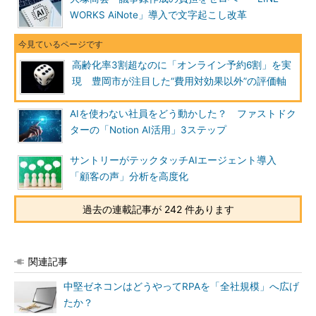
WORKS AiNote」導入で文字起こし改革
高齢化率3割超なのに「オンライン予約6割」を実
現 豊岡市が注目した“費用対効果以外”の評価軸
AIを使わない社員をどう動かした？ ファストドク
ターの「Notion AI活用」3ステップ
サントリーがテックタッチAIエージェント導入
「顧客の声」分析を高度化
過去の連載記事が 242 件あります
関連記事
中堅ゼネコンはどうやってRPAを「全社規模」へ広げ
たか？