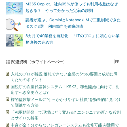
M365 Copilot、社内95％が使っても利用格差はなぜ
起きる？ やって分かった定着の鉄則
読者が選ぶ、GeminiとNotebookLMで工数削減できた
タスク3選 利用動向を徹底調査
8カ月で40業務を自動化 「ITのプロ」に頼らない業
務改善の進め方
関連資料（ホワイトペーパー）
PR
入札のプロが解説:落札できない企業の5つの要因と成功に導
くためのポイント
国税庁の次世代基幹システム「KSK2」稼働開始に向けて、対
応すべき変更点とは?
標的型攻撃メールに“引っかかりやすい社員”を効果的に見つけ
て訓練する方法
「AI駆動開発」で現場はどう変わる? エンジニアの新たな役割
とサイロの解消
中身が全く分からないレガシーシステムも改修可能 AI活用で