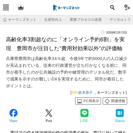
キーマンズネット
生産性向上
業務プロセスの改善
デジタルトラ
2026年2月12日
高齢化率3割超なのに「オンライン予約6割」を実
現 豊岡市が注目した“費用対効果以外”の評価軸
兵庫県豊岡市は高齢化率34％超、今後5年で約5000人の人口減少
が見込まれている。従来の行政運営が立ち行かなくなる前に、同
市が着手したのが公共施設の予約や鍵管理のデジタル化だ。数字
で成果を示すのが難しいDXを実現するために、同市が着目した
ポイントとは。
[
鈴木恭子
，キーマンズネット]
PC用表示
関連情報
Share
Post
LINE
Hatena
電話での空き状況確認や紙の申請書の提出、窓口に赴いて鍵を