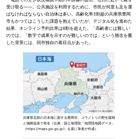
受け取る――。公共施設を利用するために、市民が何度も足を運
ばなければならない自治体は多い。高齢化率3割超の兵庫県豊岡
市もかつてはこうした課題を抱えていたが、デジタル化を進めた
結果、オンライン予約比率は6割を超えた。「高齢者には難しい
のでは」「数字で成果を示すのが難しいのでは」という懸念を覆
した背景には、同市独自の着目点があった。
兵庫県北部の日本海に面する豊岡市。コウノトリの野生復帰
と城崎温泉で有名（出典：国土地理院「地理院地図データ」
（https://maps.gsi.go.jp/）を基に筆者が作成）