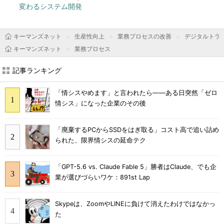
変わるシステム開発
キーマンズネット
生産性向上
業務プロセスの改善
デジタルトラ
キーマンズネット
業務プロセス
記事ランキング
「情シスやめます」と言われたら――ある日突然「ゼロ
情シス」になった企業のその後
「廃棄するPCからSSDをはぎ取る」コスト高で追い詰め
られた、限界情シスの延命テク
「GPT-5.6 vs. Claude Fable 5」勝者はClaude、でも企
業が選びづらいワケ：891st Lap
Skypeは、ZoomやLINEに負けて消えたわけではなかっ
た