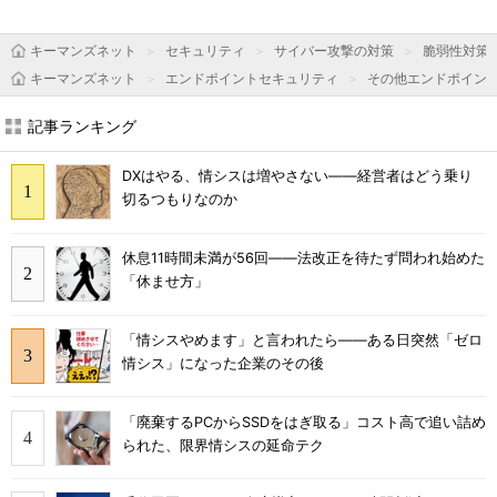
キーマンズネット
セキュリティ
サイバー攻撃の対策
脆弱性対策
キーマンズネット
エンドポイントセキュリティ
その他エンドポイン
記事ランキング
DXはやる、情シスは増やさない――経営者はどう乗り
切るつもりなのか
休息11時間未満が56回――法改正を待たず問われ始めた
「休ませ方」
「情シスやめます」と言われたら――ある日突然「ゼロ
情シス」になった企業のその後
「廃棄するPCからSSDをはぎ取る」コスト高で追い詰め
られた、限界情シスの延命テク