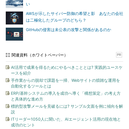
い
AWSが示したサイバー防御の希望と影 あなたの会社
は二極化したグループのどちら？
GitHubの侵害は未公表の攻撃と関係があるのか
関連資料（ホワイトペーパー）
PR
AI活用で成果を得るためにやるべきこととは? 実践的ユースケ
ースを紹介
手作業からの脱却で課題を一掃、Webサイトの煩雑な運用を
自動化するツールとは
ERP/基幹システムの導入を成功へ導く「構想策定」の考え方
と具体的な進め方
標的型攻撃メールを見破るには? サンプル文面を例に傾向を解
説
ITリーダー1050人に聞いた、AIエージェント活用の現在地と
成功のヒント