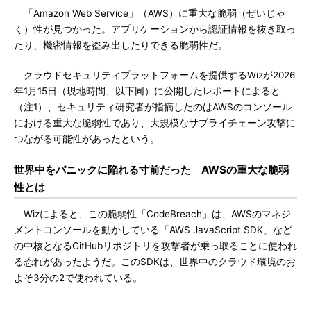
「Amazon Web Service」（AWS）に重大な脆弱（ぜいじゃ
く）性が見つかった。アプリケーションから認証情報を抜き取っ
たり、機密情報を盗み出したりできる脆弱性だ。
クラウドセキュリティプラットフォームを提供するWizが2026
年1月15日（現地時間、以下同）に公開したレポートによると
（注1）、セキュリティ研究者が指摘したのはAWSのコンソール
における重大な脆弱性であり、大規模なサプライチェーン攻撃に
つながる可能性があったという。
世界中をパニックに陥れる寸前だった AWSの重大な脆弱
性とは
Wizによると、この脆弱性「CodeBreach」は、AWSのマネジ
メントコンソールを動かしている「AWS JavaScript SDK」など
の中核となるGitHubリポジトリを攻撃者が乗っ取ることに使われ
る恐れがあったようだ。このSDKは、世界中のクラウド環境のお
よそ3分の2で使われている。