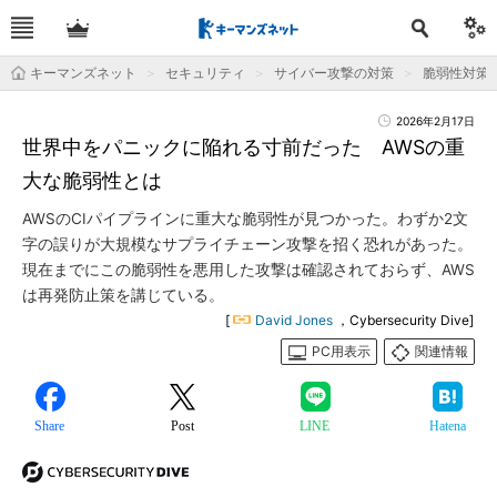
キーマンズネット
セキュリティ
サイバー攻撃の対策
脆弱性対策
2026年2月17日
世界中をパニックに陥れる寸前だった AWSの重
大な脆弱性とは
AWSのCIパイプラインに重大な脆弱性が見つかった。わずか2文
字の誤りが大規模なサプライチェーン攻撃を招く恐れがあった。
現在までにこの脆弱性を悪用した攻撃は確認されておらず、AWS
は再発防止策を講じている。
[
David Jones
，Cybersecurity Dive]
PC用表示
関連情報
Share
Post
LINE
Hatena