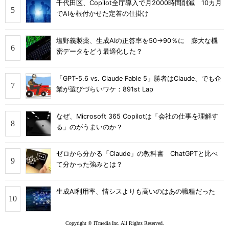
千代田区、Copilot全庁導入で月2000時間削減 10カ月
でAIを根付かせた定着の仕掛け
塩野義製薬、生成AIの正答率を50→90％に 膨大な機
密データをどう最適化した？
「GPT-5.6 vs. Claude Fable 5」勝者はClaude、でも企
業が選びづらいワケ：891st Lap
なぜ、Microsoft 365 Copilotは「会社の仕事を理解す
る」のがうまいのか？
ゼロから分かる「Claude」の教科書 ChatGPTと比べ
て分かった強みとは？
生成AI利用率、情シスよりも高いのはあの職種だった
Copyright © ITmedia Inc. All Rights Reserved.