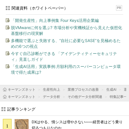
関連資料（ホワイトペーパー）
PR
「開発生産性」向上事例集 Four Keys活用企業編
脱VMwareに何を選ぶ? 市場分析や実機検証から見えた仮想化
基盤移行の現実解
多機能で選ぶと失敗する、“自社に必要なSASE”を見極めるた
めの6つの視点
今すぐ自己診断ができる 「アイデンティティーセキュリテ
ィ」見直しガイド
「生成AI活用」実践事例:月額利用のスーパーコンピュータ環
境で得た成果は?
キーマンズネット
生産性向上
業務プロセスの改善
生成AI
運用
キーマンズネット
データ分析
その他データ分析関連
特集記事一
記事ランキング
DXはやる、情シスは増やさない――経営者はどう乗り
切るつもりなのか