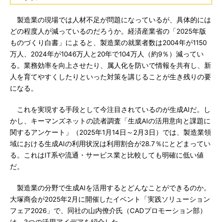
製造業の現場では人材不足が問題になっているが、具体的には
どの程度人が減っているのだろうか。経済産業省の「2025年版
ものづくり白書」によると、製造業の就業者数は2004年が1150
万人、2024年が1046万人と20年で104万人（約9％）減ってい
る。業務効率を向上させたり、属人化を防いで情報を共有し、新
人を育てやすくしたりといった対策を講じることが生き残りの要
になる。
これを実現する手段として今注目されているのが生成AIだ。し
かし、キーマンズネットの読者調査「生成AIの活用意向と課題に
関するアンケート」（2025年1月14日～2月3日）では、製造業領
域における生成AIの利用状況は利用割合が28.7％にとどまってい
る。これはIT系や流通・サービス業と比較しても明確に低い値
だ。
製造業の分野で生成AIを活用するとどんなことができるのか。
大塚商会が2025年2月に開催したイベント「実践ソリューション
フェア2026」で、同社の山内僚介氏（CADプロモーション部）