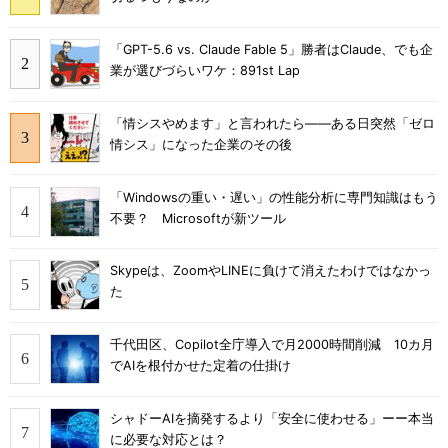
「GPT-5.6 vs. Claude Fable 5」勝者はClaude、でも企
業が選びづらいワケ：891st Lap
「情シスやめます」と言われたら――ある日突然「ゼロ
情シス」になった企業のその後
「Windowsの重い・遅い」の性能分析に専門知識はもう
不要？ Microsoftが新ツール
Skypeは、ZoomやLINEに負けて消えたわけではなかっ
た
千代田区、Copilot全庁導入で月2000時間削減 10カ月
でAIを根付かせた定着の仕掛け
シャドーAIを摘発するより「安全に使わせる」ーー本当
に必要な対応とは？