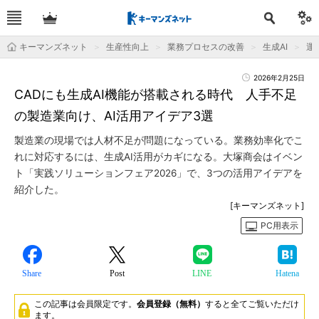
キーマンズネット
生産性向上
業務プロセスの改善
生成AI
運用
2026年2月25日
CADにも生成AI機能が搭載される時代 人手不足
の製造業向け、AI活用アイデア3選
製造業の現場では人材不足が問題になっている。業務効率化でこ
れに対応するには、生成AI活用がカギになる。大塚商会はイベン
ト「実践ソリューションフェア2026」で、3つの活用アイデアを
紹介した。
[キーマンズネット]
PC用表示
Share
Post
LINE
Hatena
この記事は会員限定です。
会員登録（無料）
すると全てご覧いただけ
ます。