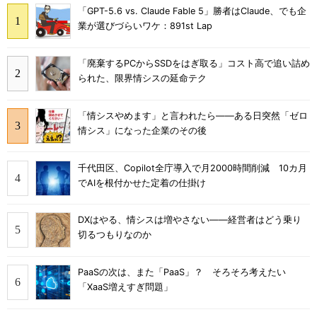
「GPT-5.6 vs. Claude Fable 5」勝者はClaude、でも企
業が選びづらいワケ：891st Lap
「廃棄するPCからSSDをはぎ取る」コスト高で追い詰め
られた、限界情シスの延命テク
「情シスやめます」と言われたら――ある日突然「ゼロ
情シス」になった企業のその後
千代田区、Copilot全庁導入で月2000時間削減 10カ月
でAIを根付かせた定着の仕掛け
DXはやる、情シスは増やさない――経営者はどう乗り
切るつもりなのか
PaaSの次は、また「PaaS」？ そろそろ考えたい
「XaaS増えすぎ問題」