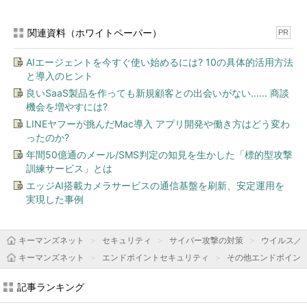
関連資料（ホワイトペーパー）
PR
AIエージェントを今すぐ使い始めるには? 10の具体的活用方法
と導入のヒント
良いSaaS製品を作っても新規顧客との出会いがない...... 商談
機会を増やすには?
LINEヤフーが挑んだMac導入 アプリ開発や働き方はどう変わ
ったのか?
年間50億通のメール/SMS判定の知見を生かした「標的型攻撃
訓練サービス」とは
エッジAI搭載カメラサービスの通信基盤を刷新、安定運用を
実現した事例
キーマンズネット
セキュリティ
サイバー攻撃の対策
ウイルス／
キーマンズネット
エンドポイントセキュリティ
その他エンドポイン
記事ランキング