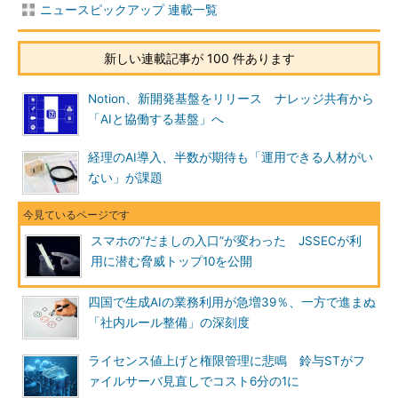
ニュースピックアップ 連載一覧
新しい連載記事が 100 件あります
Notion、新開発基盤をリリース ナレッジ共有から
「AIと協働する基盤」へ
経理のAI導入、半数が期待も「運用できる人材がい
ない」が課題
スマホの“だましの入口”が変わった JSSECが利
用に潜む脅威トップ10を公開
四国で生成AIの業務利用が急増39％、一方で進まぬ
「社内ルール整備」の深刻度
ライセンス値上げと権限管理に悲鳴 鈴与STがフ
ァイルサーバ見直しでコスト6分の1に