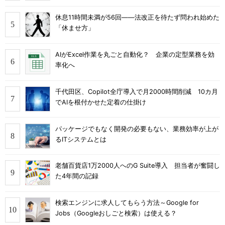
休息11時間未満が56回――法改正を待たず問われ始めた
「休ませ方」
AIがExcel作業を丸ごと自動化？ 企業の定型業務を効
率化へ
千代田区、Copilot全庁導入で月2000時間削減 10カ月
でAIを根付かせた定着の仕掛け
パッケージでもなく開発の必要もない、業務効率が上が
るITシステムとは
老舗百貨店1万2000人へのG Suite導入 担当者が奮闘し
た4年間の記録
検索エンジンに求人してもらう方法～Google for
Jobs（Googleおしごと検索）は使える？