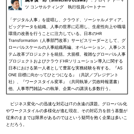
鵜澤 慎一郎（Shinichiro Uzawa）
：デロイト トーマ
ツ コンサルティング 執行役員パートナー
「デジタル人事」を提唱し、クラウド、ソーシャルメディア、
ビッグデータを組織、人事の世界に応用し、生産性向上や職場
環境の改善を行うことに注力している。日本のHR
Transformation（人事部門改革）サービスリーダーとして、グ
ローバルスケールの人事組織再編、オペレーション、人事シス
テム改革プロジェクトを統括。大規模、複雑なグローバル人事
プロジェクトおよびクラウドHRソリューション導入に関する
日本における第一人者として豊富な実務経験を有する。『AS
ONE 目標に向かってひとつになる』（共訳／プレジデント
社）、『ワークスタイル変革』（共同執筆／労政時報選書）
他、人事専門雑誌への執筆、企業への講演も多数行う。
ビジネス変化への迅速な対応はITの永遠の課題。グローバル化
やワークスタイルの多様化が進む現在、その対応力を担う基盤が
従来のままでは限界があるのではという疑問を抱く企業は多いこ
とだろう。