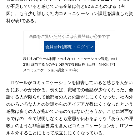
が不足していると感じている企業は何と82％にものぼる（右
図）。もう少し詳しく社内コミュニケーション課題を調査した資
料が表1である。
画像をご覧いただくには会員登録が必要です
会員登録(無料)・ログイン
表1 社内ITツール利用上の社内コミュニケーション課題。n=1
21社 該当するものを3つ以内で複数回答（出典：NHKビジネ
スコミュニケーション調査 2012年）
ITツールがコミュニケーションを阻害していると感じる人がい
かに多いかが分かる。例えば、職場での会話が少なくなった、会
話する人が限られて他部署の人との話がしにくくなった、社内外
のいろいろな人との対話からのアイデアが得にくくなったという
感覚は多くの人が抱いているのではないだろうか。ことに対面な
らではの、全て説明しなくとも意思が伝わるような「あうんの呼
吸」のような非言語要素を含んだコミュニケーションが、ITツー
ルを介することによって成立しにくくなっている。