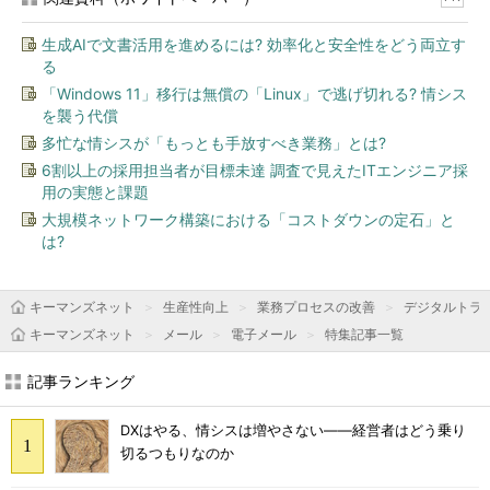
生成AIで文書活用を進めるには? 効率化と安全性をどう両立す
る
「Windows 11」移行は無償の「Linux」で逃げ切れる? 情シス
を襲う代償
多忙な情シスが「もっとも手放すべき業務」とは?
6割以上の採用担当者が目標未達 調査で見えたITエンジニア採
用の実態と課題
大規模ネットワーク構築における「コストダウンの定石」と
は?
キーマンズネット
生産性向上
業務プロセスの改善
デジタルトラ
キーマンズネット
メール
電子メール
特集記事一覧
記事ランキング
DXはやる、情シスは増やさない――経営者はどう乗り
切るつもりなのか