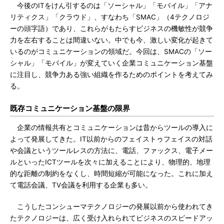
今後のITをけん引するのは「ソーシャル」「モバイル」「アナ
リティクス」「クラウド」、すなわち「SMAC」（4テクノロジ
ーの頭字語）であり、これらがもたらすビジネスの機敏性が競争
力を左右することは間違いない。中でも今、激しい変化が起きて
いるのがコミュニケーションの領域だ。今回は、SMACの「ソー
シャル」「モバイル」が変えていく企業コミュニケーション基盤
に注目し、競争力ある強い組織を作るためのポイントを考えてみ
る。
既存コミュニケーション基盤の限界
企業の情報共有とコミュニケーションは昔からツールの導入に
よって発展してきた。IT以前からのフェイストゥフェイスの対話
や会議というツールレスの方法に、電話、ファックス、電子メー
ルといったICTツールを次々に加えることにより、物理的、地理
的な距離の制約をなくし、時間短縮が可能になった。これに加え
て電話会議、TV会議を利用する企業も多い。
こうしたコンシューマテクノロジーの発展以前から使われてき
たテクノロジーは、広く受け入れられてビジネスのスピードアッ