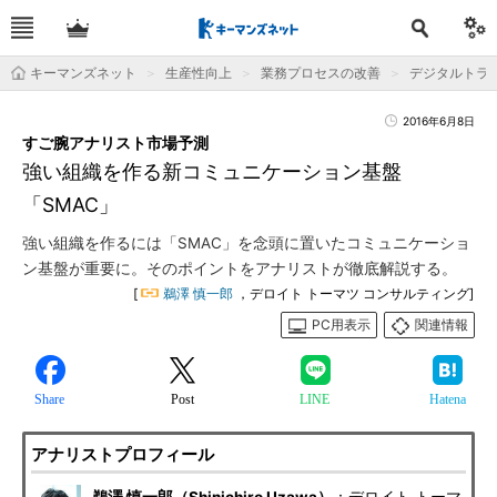
キーマンズネット
生産性向上
業務プロセスの改善
デジタルトラ
2016年6月8日
すご腕アナリスト市場予測
強い組織を作る新コミュニケーション基盤
「SMAC」
強い組織を作るには「SMAC」を念頭に置いたコミュニケーショ
ン基盤が重要に。そのポイントをアナリストが徹底解説する。
[
鵜澤 慎一郎
，デロイト トーマツ コンサルティング]
PC用表示
関連情報
Share
Post
LINE
Hatena
アナリストプロフィール